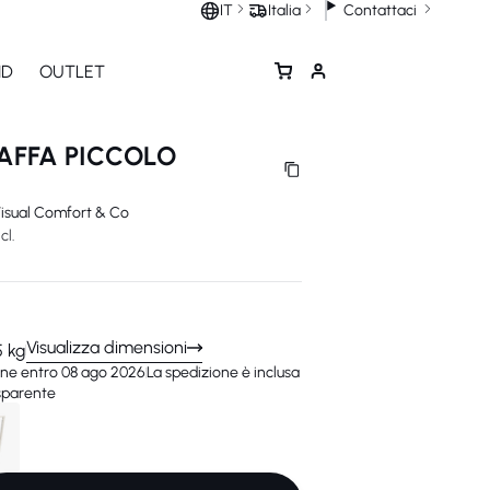
Contattaci
IT
Italia
ND
OUTLET
TAFFA PICCOLO
isual Comfort & Co
cl.
Visualizza dimensioni
5 kg
ne entro 08 ago 2026
La spedizione è inclusa
asparente