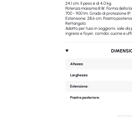
24,1 cm. Il peso è di 4,0 kg.
Potenza massima 8 W. Forma della la
700 - 900 lm. Grado di protezione IP: 
Estensione: 28,6 cm. Piastra posterior
Rettangolo.
Adatto per l'uso in soggiorni, sale da
ingressi e foyer, corridoi, cucine e uffi
DIMENSI
Altezza:
Larghezza:
Estensione:
Piastra posteriore: