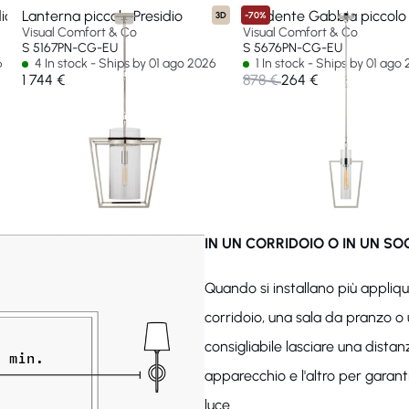
io
Lanterna piccola Presidio
Pendente Gabbia piccolo 
3D
-70%
Visual Comfort & Co
Visual Comfort & Co
S 5167PN-CG-EU
S 5676PN-CG-EU
6
4 In stock - Ships by 01 ago 2026
1 In stock - Ships by 01 ago
1 744 €
878 €
264 €
IN UN CORRIDOIO O IN UN S
Quando si installano più appliq
corridoio, una sala da pranzo o 
consigliabile lasciare una dist
apparecchio e l'altro per garant
luce.