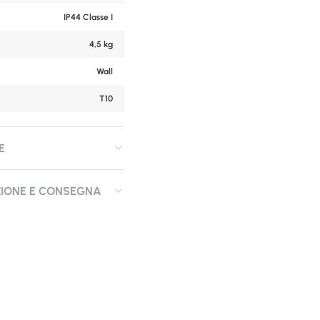
IP44 Classe I
4,5 kg
Wall
T10
E
ZIONE E CONSEGNA