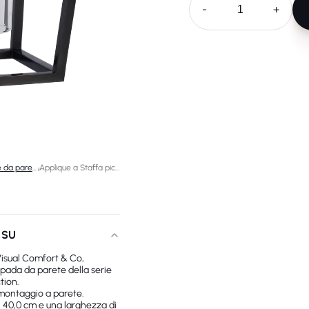
-
+
Lampade da parete di design
/
Applique a Staffa piccolo Presidio
 SU
Visual Comfort & Co,
mpada da parete della serie
tion.
 montaggio a parete.
i 40,0 cm e una larghezza di