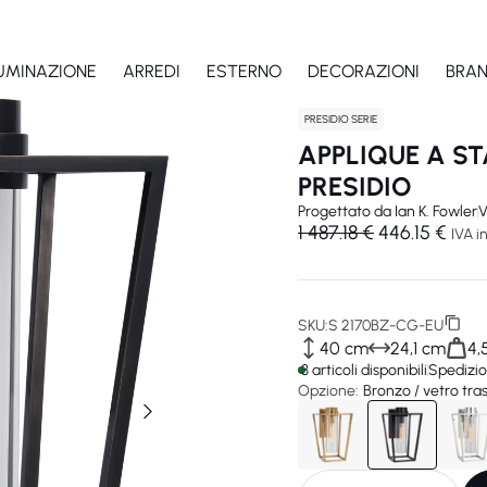
LUMINAZIONE
ARREDI
ESTERNO
DECORAZIONI
BRA
PRESIDIO SERIE
APPLIQUE A S
PRESIDIO
Progettato da
Ian K. Fowler
V
1 487.18 €
446.15 €
IVA in
SKU:
S 2170BZ-CG-EU
40 cm
24,1 cm
4,
3 articoli disponibili
Spedizio
Opzione:
Bronzo / vetro tr