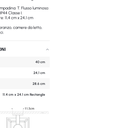
mpadina: T. Flusso luminoso:
IP44 Classe I.
e: 11,4 cm x 24,1 cm
 pranzo, camere da letto,
ci.
ONI
40 cm
24,1 cm
28.6 cm
11.4 cm x 24.1 cm Rectangle