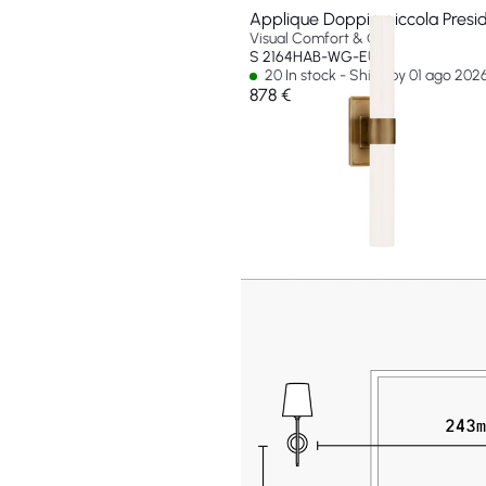
Applique Doppia piccola Presid
Visual Comfort & Co
S 2164HAB-WG-EU
20 In stock - Ships by 01 ago 202
878 €