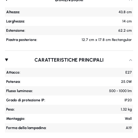
Altezza:
43,8 cm
Larghezza:
14 cm
Estensione:
62.2 cm
Piastra posteriore:
12.7 cm x 17.8 cm Rectangular
CARATTERISTICHE PRINCIPALI
Attacco:
E27
Potenza:
25.0W
Flusso luminoso:
500 - 1000 lm
Grado di protezione IP:
IP20
Peso:
1,32 kg
Montaggio:
Wall
Forma della lampadina:
A19