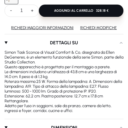
-
+
AGGIUNGI AL CARRELLO
328.18 €
RICHIEDI MAGGIORI INFORMAZIONI
RICHIEDI MODIFICHE
DETTAGLI SU
Simon Task Sconce di Visual Comfort & Co, disegnata da Ellen
DeGeneres, è un elemento funzionale della serie Simon, parte della
Studio Collection.
Questo apparecchio è progettato per il montaggio a parete.
Le dimensioni includono un'altezza di 43,8 cm e una larghezza di
14,0 cm. Il peso è di 1,3 kg.
Potenza massima 25 W. Forma della lampadina: A. Dimensioni della
lampadina: A19. Tipo di attacco della lampadina: E27. Flusso
luminoso: 500 - 1000 lm. Grado di protezione IP: IP20.
Estensione: 62,2 cm. Piastra posteriore: 12,7 cm x 17,8 cm
Rettangolare.
Adatto per l'uso in soggiorni, sale da pranzo, camere da letto,
ingressi e foyer, corridoi, cucine e uffici.
DIMENSIONI