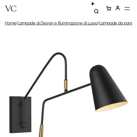
Home
/
Lampade di Design e Illuminazione di Lusso
/
Lampade da parete 