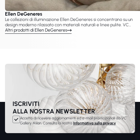
Ellen DeGeneres
Le collezioni di illuminazione Ellen DeGeneres si concentrano su un
design moderno rilassato con materiali naturali e linee pulite. VC
Gallery presenta lampade Ellen DeGeneres create con Visual
Altri prodotti di Ellen DeGeneres
Comfort & Co., tra cui lampadari, sospensioni, applique e lampade
da tavolo. Questi apparecchi riflettono un’estetica moderna e
informale adatta agli interni contemporanei.
ISCRIVITI
ALLA NOSTRA NEWSLETTER
Accetto di ricevere aggiornamenti ed e-mail promozionali da VC
Gallery Milan. Consulta la nostra
Informativa sulla privacy