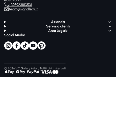
Italy, 20121
+393923810531
team@vcgallery.it
Azienda
Servizio clienti
Area Legale
Social Media
© 2026 VC Gallery Milan, Tutti i diritti riservati