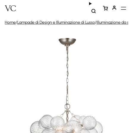
Home
/
Lampade di Design e Illuminazione di Lusso
/
Illuminazione da sof