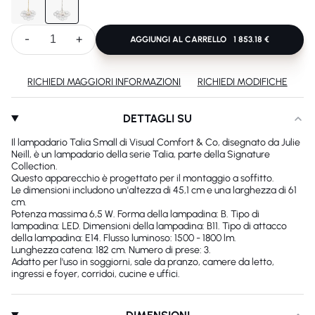
-
+
AGGIUNGI AL CARRELLO
1 853.18 €
RICHIEDI MAGGIORI INFORMAZIONI
RICHIEDI MODIFICHE
DETTAGLI SU
Il lampadario Talia Small di Visual Comfort & Co, disegnato da Julie
Neill, è un lampadario della serie Talia, parte della Signature
Collection.
Questo apparecchio è progettato per il montaggio a soffitto.
Le dimensioni includono un'altezza di 45,1 cm e una larghezza di 61
cm.
Potenza massima 6,5 ​​W. Forma della lampadina: B. Tipo di
lampadina: LED. Dimensioni della lampadina: B11. Tipo di attacco
della lampadina: E14. Flusso luminoso: 1500 - 1800 lm.
Lunghezza catena: 182 cm. Numero di prese: 3.
Adatto per l'uso in soggiorni, sale da pranzo, camere da letto,
ingressi e foyer, corridoi, cucine e uffici.