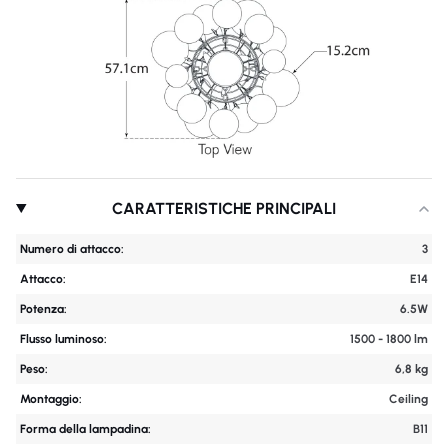
CARATTERISTICHE PRINCIPALI
Numero di attacco:
3
Attacco:
E14
Potenza:
6.5W
Flusso luminoso:
1500 - 1800 lm
Peso:
6,8 kg
Montaggio:
Ceiling
Forma della lampadina:
B11