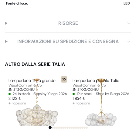
Fonte di luce:
LED
RISORSE
INFORMAZIONI SU SPEDIZIONE E CONSEGNA
ALTRO DALLA SERIE TALIA
3D
Lampadario Talia grande
Lampadario piccolo Talia
Visual Comfort & Co
Visual Comfort & Co
JN 5112G/CG-EU
JN 5110G/CG-EU
24 In stock - Ships by 10 ago 2026
19 In stock - Ships by 13 ago 2026
3 122 €
1 854 €
+ 1 opzione
+ 1 opzione