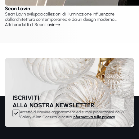
Sean Lavin
Sean Lavin sviluppa collezioni di illuminazione influenzate
dall’architettura contemporanea e da un design moderno
essenziale. VC Gallery presenta una selezione di lampade Sean
Altri prodotti di Sean Lavin
Lavin prodotte con Visual Comfort & Co., tra cui lampadari,
sospensioni e applique progettate per interni moderni. Il suo lavoro
enfatizza forme minimaliste e tecnologia LED avanzata, adatta a
progetti residenziali e hospitality.
ISCRIVITI
ALLA NOSTRA NEWSLETTER
Accetto di ricevere aggiornamenti ed e-mail promozionali da VC
Gallery Milan. Consulta la nostra
Informativa sulla privacy