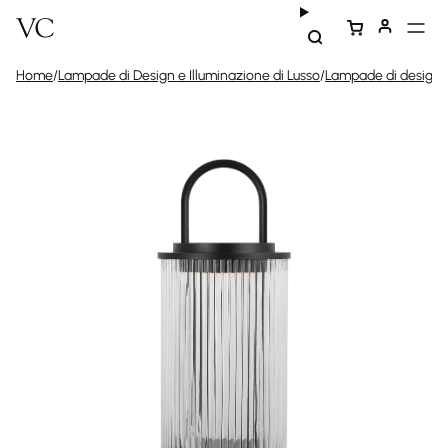
Home
/
Lampade di Design e Illuminazione di Lusso
/
Lampade di design
/