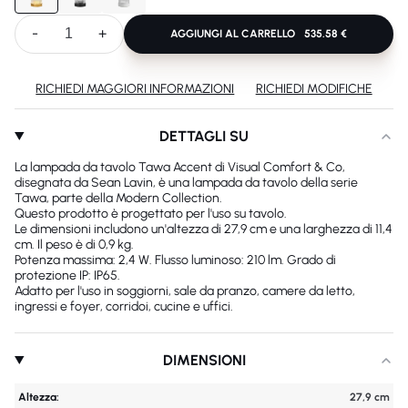
-
+
AGGIUNGI AL CARRELLO
535.58 €
RICHIEDI MAGGIORI INFORMAZIONI
RICHIEDI MODIFICHE
DETTAGLI SU
La lampada da tavolo Tawa Accent di Visual Comfort & Co,
disegnata da Sean Lavin, è una lampada da tavolo della serie
Tawa, parte della Modern Collection.
Questo prodotto è progettato per l'uso su tavolo.
Le dimensioni includono un'altezza di 27,9 cm e una larghezza di 11,4
cm. Il peso è di 0,9 kg.
Potenza massima: 2,4 W. Flusso luminoso: 210 lm. Grado di
protezione IP: IP65.
Adatto per l'uso in soggiorni, sale da pranzo, camere da letto,
ingressi e foyer, corridoi, cucine e uffici.
DIMENSIONI
Altezza:
27,9 cm