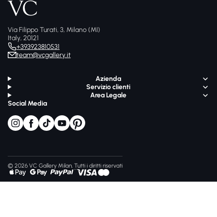
Via Filippo Turati, 3, Milano (MI)
Italy, 20121
+393923810531
team@vcgallery.it
Azienda
Servizio clienti
Area Legale
Social Media
© 2026 VC Gallery Milan, Tutti i diritti riservati