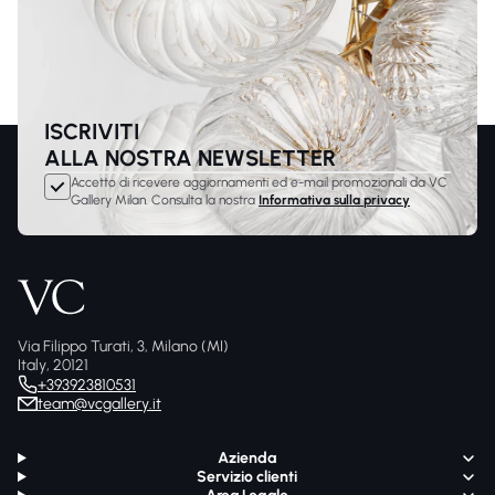
ISCRIVITI
ALLA NOSTRA NEWSLETTER
Accetto di ricevere aggiornamenti ed e-mail promozionali da VC
Gallery Milan. Consulta la nostra
Informativa sulla privacy
Via Filippo Turati, 3, Milano (MI)
Italy, 20121
+393923810531
team@vcgallery.it
Azienda
Servizio clienti