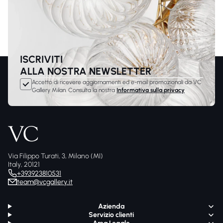
ISCRIVITI
ALLA NOSTRA NEWSLETTER
Accetto di ricevere aggiornamenti ed e-mail promozionali da VC
Gallery Milan. Consulta la nostra
Informativa sulla privacy
Via Filippo Turati, 3, Milano (MI)
Italy, 20121
+393923810531
team@vcgallery.it
Azienda
Servizio clienti