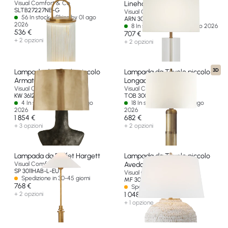
Visual Comfort & Co
Lineham 16"
SLTB27227NB-G
Visual Comfort & Co
56 In stock - Ships by 01 ago
ARN 3023CG/HAB-L-CL-EU
2026
8 In stock - Ships by 14 ago 2026
536 €
707 €
+ 2 opzioni
+ 2 opzioni
3D
Lampada da Tavolo piccolo
Lampada da Tavolo piccolo
Armato
Longacre
Visual Comfort & Co
Visual Comfort & Co
KW 3612SBM-AB-EU
TOB 3000HAB-L-EU
4 In stock - Ships by 10 ago
18 In stock - Ships by 10 ago
2026
2026
1 854 €
682 €
+ 3 opzioni
+ 2 opzioni
Lampada da Buffet Hargett
Lampada da Tavolo piccolo
Visual Comfort & Co
Avedon
SP 3011HAB-L-EU
Visual Comfort & Co
Spedizione in 30-45 giorni
MF 3000PWR-L-EU
768 €
Spedizione in 14-30 giorni
+ 2 opzioni
1 048 €
+ 1 opzione