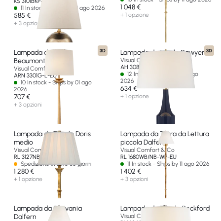
KS 3101BKP-L-EU
1 048 €
11 In stock - Ships by 01 ago 2026
585 €
+ 1 opzione
+ 3 opzioni
3D
3D
Lampada da buffet
Lampada da tavolo Sawyer
Beaumont medio
Visual Comfort & Co
AH 3082MB-L-EU
Visual Comfort & Co
12 In stock - Ships by 14 ago
ARN 3301G-L-EU
2026
10 In stock - Ships by 01 ago
634 €
2026
707 €
+ 1 opzione
+ 3 opzioni
Lampada da Tavolo Doris
Lampada da Terra da Lettura
medio
piccola Dalfern
Visual Comfort & Co
Visual Comfort & Co
RL 3127NB-SBP-EU
RL 1680WB/NB-WP-EU
Spedizione in oltre 60 giorni
11 In stock - Ships by 11 ago 2026
1 280 €
1 402 €
+ 1 opzione
+ 3 opzioni
Lampada da Scrivania
Lampada da Tavolo Beckford
Dalfern
Visual Comfort & Co