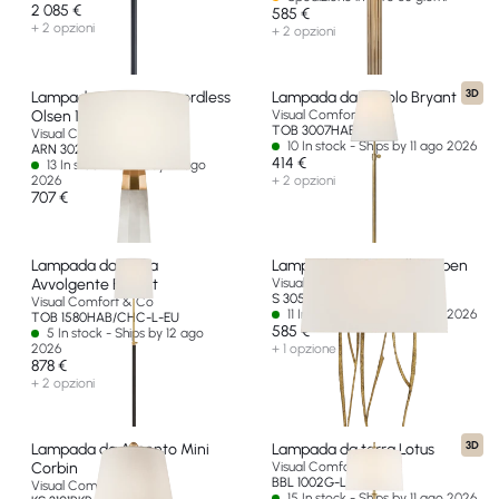
2 085 €
585 €
+ 2 opzioni
+ 2 opzioni
3D
Lampada accentata cordless
Lampada da Tavolo Bryant
Olsen 15"
Visual Comfort & Co
TOB 3007HAB-L-EU
Visual Comfort & Co
10 In stock - Ships by 11 ago 2026
ARN 3028ALB-L-CL-EU
414 €
13 In stock - Ships by 14 ago
2026
+ 2 opzioni
707 €
Lampada da Terra
Lampada da Consolle Aspen
Avvolgente Bryant
Visual Comfort & Co
S 3051GI-L-EU
Visual Comfort & Co
11 In stock - Ships by 10 ago 2026
TOB 1580HAB/CHC-L-EU
585 €
5 In stock - Ships by 12 ago
2026
+ 1 opzione
878 €
+ 2 opzioni
3D
Lampada da Accento Mini
Lampada da terra Lotus
Corbin
Visual Comfort & Co
BBL 1002G-L-EU
Visual Comfort & Co
15 In stock - Ships by 11 ago 2026