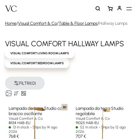
Home
/
Visual Comfort & Co
/
Table & Floor Lamps
/
Hallway Lamps
VISUAL COMFORT HALLWAY LAMPS
VISUAL COMFORT LIVING ROOM LAMPS
VISUAL COMFORT BEDROOM LAMPS
FILTRI
(0)
3D
Lampada da terra Studio con
Lampada da terra Studio
braccio oscillante
regolabile
Visual Comfort & Co
Visual Comfort & Co
81134 HAB-EU
91025 HAB-EU
13 In stock - Ships by 14 ago
52 In stock - Ships by 12 ago
2026
2026
768 €
707 €