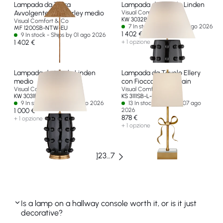
Lampada da Terra
Lampada da Tavolo Linden
Avvolgente Wimberley medio
Visual Comfort & Co
KW 3032BLK-L-EU
Visual Comfort & Co
7 In stock - Ships by 13 ago 2026
MF 1200SB-NTW-EU
1 402 €
9 In stock - Ships by 01 ago 2026
1 402 €
+ 1 opzione
Lampada da tavolo Linden
Lampada da Tavolo Ellery
medio
con Fiocco Gros-Grain
Visual Comfort & Co
Visual Comfort & Co
KW 3031BLK-L-EU
KS 3111SB-L-EU
9 In stock - Ships by 11 ago 2026
13 In stock - Ships by 07 ago
1 000 €
2026
878 €
+ 1 opzione
+ 1 opzione
1
2
3
…
7
Is a lamp on a hallway console worth it, or is it just
decorative?