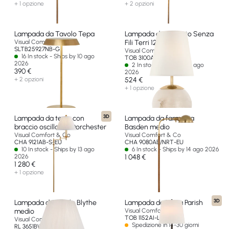
+ 1 opzione
+ 2 opzioni
Lampada da Tavolo Tepa
Lampada da Accento Senza
Visual Comfort & Co
Fili Terri 12"
SLTB25927NB-G
Visual Comfort & Co
16 In stock - Ships by 10 ago
TOB 3100ALB-L-CL-EU
2026
2 In stock - Ships by 14 ago
390 €
2026
+ 2 opzioni
524 €
+ 1 opzione
3D
Lampada da terra con
Lampada da farmacia
braccio oscillante Dorchester
Basden medio
Visual Comfort & Co
Visual Comfort & Co
CHA 9121AB-S-EU
CHA 9080AB/NRT-EU
10 In stock - Ships by 13 ago
6 In stock - Ships by 14 ago 2026
2026
1 048 €
1 280 €
+ 1 opzione
3D
Lampada da tavolo Blythe
Lampada da Terra Parish
medio
Visual Comfort & Co
TOB 1152AI-L-EU
Visual Comfort & Co
Spedizione in 14-30 giorni
RL 3651BW-S-EU