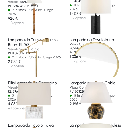
RL14042BK-L-EU
Visual Comfort & Co
14 In stock - Ships by 14 ago
RL 3682WB/PN-WP-EU
2026
2 In stock - Ships by 08 ago
1 402 €
2026
926 €
+ 2 opzioni
+ 3 opzioni
Lampada da Terra a Braccio
Lampada da Tavolo Karla
Boom RL '67
Visual Comfort & Co
702PRTKARNB-LED927
Visual Comfort & Co
Non disponibile
RL14028BN-EU
1 036 €
2 In stock - Ships by 13 ago 2026
2 085 €
+ 1 opzione
+ 2 opzioni
Ellis Lampada da Comodino
Lampada da tavolo Gable
Visual Comfort & Co
Visual Comfort & Co
RL 3965NB/Q-P-EU
RL15032BKP-EU
5 In stock - Ships by 01 ago
19 In stock - Ships by 01 ago
2026
2026
4 050 €
2 195 €
+ 1 opzione
Lampada da Tavolo Tawa
Lampada accentata cordless