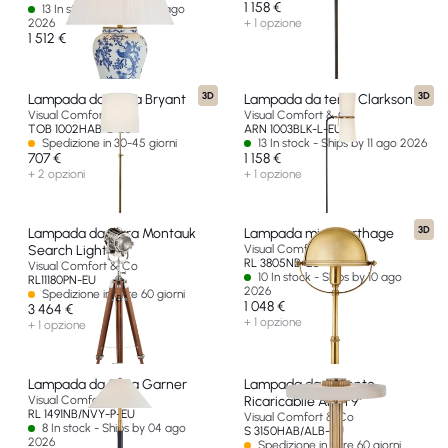
1 158 €
13 In stock - Ships by 12 ago
2026
+ 1 opzione
1 512 €
3D
3D
Lampada da Terra Bryant
Lampada da terra Clarkson
Visual Comfort & Co
Visual Comfort & Co
TOB 1002HAB-L-EU
ARN 1003BLK-L-EU
Spedizione in 30-45 giorni
13 In stock - Ships by 11 ago 2026
707 €
1 158 €
+ 2 opzioni
+ 1 opzione
3D
Lampada da terra Montauk
Lampada mini Carthage
Search Light
Visual Comfort & Co
RL 3805NB-EU
Visual Comfort & Co
10 In stock - Ships by 10 ago
RL11180PN-EU
2026
Spedizione in oltre 60 giorni
1 048 €
3 464 €
+ 1 opzione
+ 1 opzione
Lampada da terra Garner
Lampada da Accento
Visual Comfort & Co
Ricaricabile Aran 9"
RL 1491NB/NVY-P-EU
Visual Comfort & Co
8 In stock - Ships by 04 ago
S 3150HAB/ALB-EU
2026
Spedizione in oltre 60 giorni