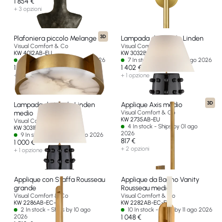
1 854 €
+ 3 opzioni
3D
Plafoniera piccolo Melange
Lampada da Tavolo Linden
Visual Comfort & Co
Visual Comfort & Co
KW 4012AB-EU
KW 3032BLK-L-EU
6 In stock - Ships by 10 ago 2026
7 In stock - Ships by 13 ago 2026
1 634 €
1 402 €
+ 2 opzioni
+ 1 opzione
3D
Lampada da tavolo Linden
Applique Axis medio
medio
Visual Comfort & Co
KW 2735AB-EU
Visual Comfort & Co
4 In stock - Ships by 01 ago
KW 3031BLK-L-EU
2026
9 In stock - Ships by 11 ago 2026
817 €
1 000 €
+ 2 opzioni
+ 1 opzione
Applique con Staffa Rousseau
Applique da Bagno Vanity
grande
Rousseau medio
Visual Comfort & Co
Visual Comfort & Co
KW 2286AB-EC-EU
KW 2282AB-EC-EU
2 In stock - Ships by 10 ago
10 In stock - Ships by 11 ago 2026
2026
1 048 €