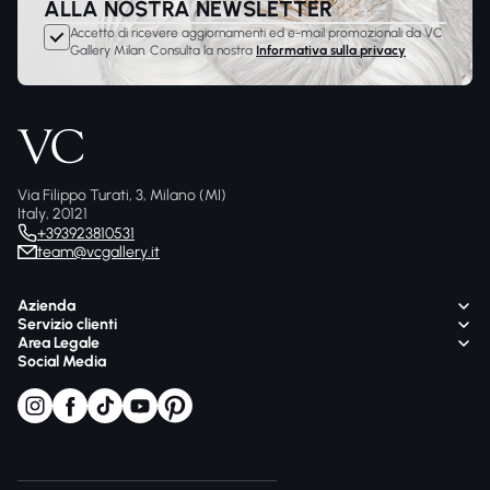
ALLA NOSTRA NEWSLETTER
Accetto di ricevere aggiornamenti ed e-mail promozionali da VC
Gallery Milan. Consulta la nostra
Informativa sulla privacy
Via Filippo Turati, 3, Milano (MI)
Italy, 20121
+393923810531
team@vcgallery.it
Azienda
Servizio clienti
Area Legale
Social Media