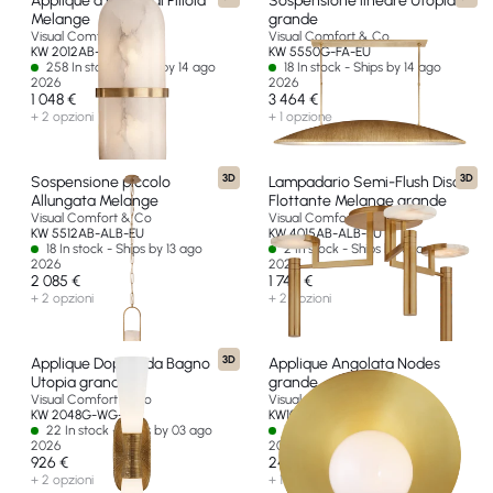
Applique a Forma di Pillola
Sospensione lineare Utopia
Melange
grande
Visual Comfort & Co
Visual Comfort & Co
KW 2012AB-ALB-EU
KW 5550G-FA-EU
258 In stock - Ships by 14 ago
18 In stock - Ships by 14 ago
2026
2026
1 048 €
3 464 €
+ 2 opzioni
+ 1 opzione
3D
3D
Sospensione piccolo
Lampadario Semi-Flush Disco
Allungata Melange
Flottante Melange grande
Visual Comfort & Co
Visual Comfort & Co
KW 5512AB-ALB-EU
KW 4015AB-ALB-EU
18 In stock - Ships by 13 ago
2 In stock - Ships by 01 ago
2026
2026
2 085 €
1 744 €
+ 2 opzioni
+ 2 opzioni
3D
Applique Doppia da Bagno
Applique Angolata Nodes
Utopia grande
grande
Visual Comfort & Co
Visual Comfort & Co
KW 2048G-WG-EU
KW1041BBS-EU
22 In stock - Ships by 03 ago
13 In stock - Ships by 13 ago
2026
2026
926 €
243 €
+ 2 opzioni
+ 1 opzione