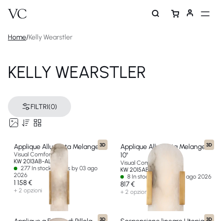
Home
/
Kelly Wearstler
KELLY WEARSTLER
FILTRI
(0)
3D
3D
Applique Allungata Melange
Applique Allungata Melange
Visual Comfort & Co
10"
KW 2013AB-ALB-EU
Visual Comfort & Co
277 In stock - Ships by 03 ago
KW 2015AB-ALB-EU
2026
8 In stock - Ships by 14 ago 2026
1 158 €
817 €
+ 2 opzioni
+ 2 opzioni
3D
3D