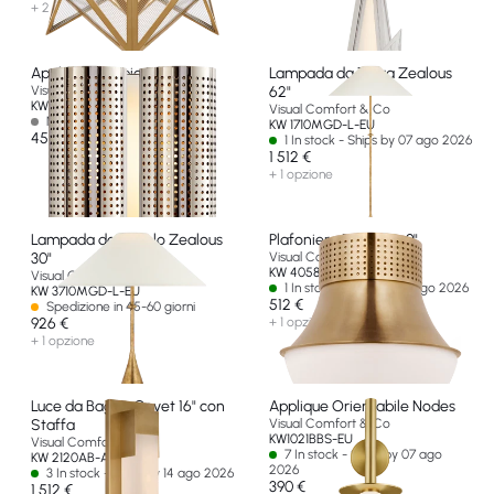
+ 2 opzioni
Applique Doppia Precision
Lampada da Terra Zealous
Visual Comfort & Co
62"
KW 2063PN-EU
Visual Comfort & Co
Non disponibile
KW 1710MGD-L-EU
454 €
1 In stock - Ships by 07 ago 2026
1 512 €
+ 1 opzione
Lampada da Tavolo Zealous
Plafoniera Precision 9"
30"
Visual Comfort & Co
KW 4058AB-WG-EU
Visual Comfort & Co
1 In stock - Ships by 01 ago 2026
KW 3710MGD-L-EU
512 €
Spedizione in 45-60 giorni
926 €
+ 1 opzione
+ 1 opzione
Luce da Bagno Covet 16" con
Applique Orientabile Nodes
Staffa
Visual Comfort & Co
KW1021BBS-EU
Visual Comfort & Co
7 In stock - Ships by 07 ago
KW 2120AB-ALB-EU
2026
3 In stock - Ships by 14 ago 2026
390 €
1 512 €