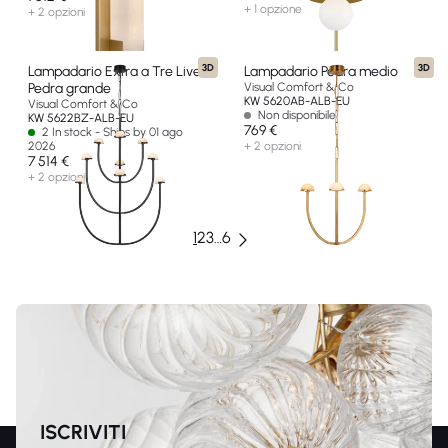
+ 1 opzione
+ 2 opzioni
3D
3D
Lampadario Extra a Tre Livelli
Lampadario Pedra medio
Pedra grande
Visual Comfort & Co
KW 5620AB-ALB-EU
Visual Comfort & Co
Non disponibile
KW 5622BZ-ALB-EU
769 €
2 In stock - Ships by 01 ago
2026
+ 2 opzioni
7 514 €
+ 2 opzioni
1
2
3
…
6
ISCRIVITI