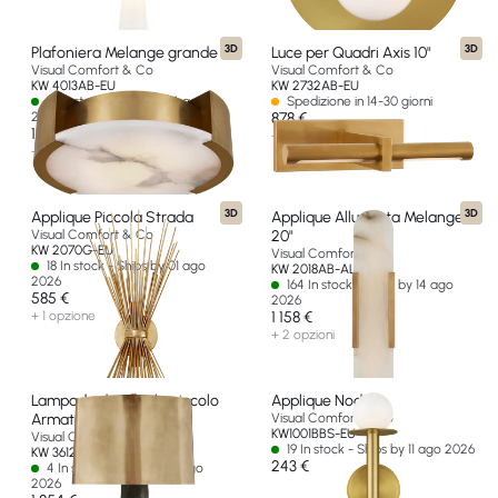
3D
3D
Plafoniera Melange grande
Luce per Quadri Axis 10"
Visual Comfort & Co
Visual Comfort & Co
KW 4013AB-EU
KW 2732AB-EU
18 In stock - Ships by 14 ago
Spedizione in 14-30 giorni
2026
878 €
1 976 €
+ 2 opzioni
+ 2 opzioni
3D
3D
Applique Piccola Strada
Applique Allungata Melange
Visual Comfort & Co
20"
KW 2070G-EU
Visual Comfort & Co
18 In stock - Ships by 01 ago
KW 2018AB-ALB-EU
2026
164 In stock - Ships by 14 ago
585 €
2026
+ 1 opzione
1 158 €
+ 2 opzioni
Lampada da Tavolo piccolo
Applique Nodes
Armato
Visual Comfort & Co
KW1001BBS-EU
Visual Comfort & Co
19 In stock - Ships by 11 ago 2026
KW 3612SBM-AB-EU
243 €
4 In stock - Ships by 10 ago
2026