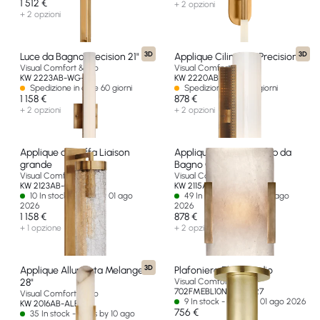
1 512 €
+ 2 opzioni
+ 2 opzioni
3D
3D
Luce da Bagno Precision 21"
Applique Cilindrica Precision
Visual Comfort & Co
Visual Comfort & Co
KW 2223AB-WG-EU
KW 2220AB-WG-EU
Spedizione in oltre 60 giorni
Spedizione in 14-30 giorni
1 158 €
878 €
+ 2 opzioni
+ 2 opzioni
Applique a Staffa Liaison
Applique Larga con Clip da
grande
Bagno Covet
Visual Comfort & Co
Visual Comfort & Co
KW 2123AB-CRG-EU
KW 2115AB-ALB-EU
10 In stock - Ships by 01 ago
49 In stock - Ships by 01 ago
2026
2026
1 158 €
878 €
+ 1 opzione
+ 2 opzioni
3D
Applique Allungata Melange
Plafoniera Ebell medio
28"
Visual Comfort & Co
702FMEBL10NB-LED927
Visual Comfort & Co
9 In stock - Ships by 01 ago 2026
KW 2016AB-ALB-EU
756 €
35 In stock - Ships by 10 ago