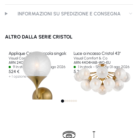
INFORMAZIONI SU SPEDIZIONE E CONSEGNA
ALTRO DALLA SERIE CRISTOL
Applique Cristol piccola singola
Luce a incasso Cristol 43"
Visual Comfort & Co
Visual Comfort & Co
ARN 2404HAB-WG-EU
ARN 4404HAB-WG-EU
9 In stock - Ships by 01 ago 2026
1 In stock - Ships by 01 ago 2026
524 €
5 209 €
+ 1 opzione
+ 1 opzione