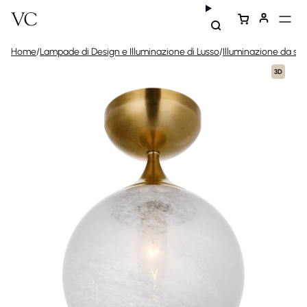
Home
/
Lampade di Design e Illuminazione di Lusso
/
Illuminazione da sof
3D