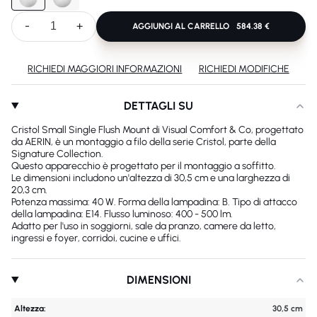
-
+
AGGIUNGI AL CARRELLO
584.38 €
RICHIEDI MAGGIORI INFORMAZIONI
RICHIEDI MODIFICHE
DETTAGLI SU
Cristol Small Single Flush Mount di Visual Comfort & Co, progettato
da AERIN, è un montaggio a filo della serie Cristol, parte della
Signature Collection.
Questo apparecchio è progettato per il montaggio a soffitto.
Le dimensioni includono un'altezza di 30,5 cm e una larghezza di
20,3 cm.
Potenza massima: 40 W. Forma della lampadina: B. Tipo di attacco
della lampadina: E14. Flusso luminoso: 400 - 500 lm.
Adatto per l'uso in soggiorni, sale da pranzo, camere da letto,
ingressi e foyer, corridoi, cucine e uffici.
DIMENSIONI
Altezza:
30,5 cm