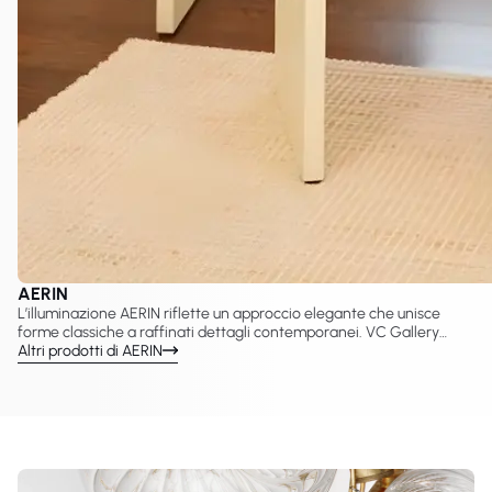
AERIN
L’illuminazione AERIN riflette un approccio elegante che unisce
forme classiche a raffinati dettagli contemporanei. VC Gallery
propone una selezione curata di lampade AERIN create con Visual
Altri prodotti di AERIN
Comfort & Co., tra cui lampadari, applique, sospensioni e lampade
da tavolo pensate per interni sofisticati. Questi design valorizzano
proporzioni equilibrate, una luce calda e una presenza decorativa
senza tempo adatta a spazi residenziali e hospitality.