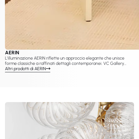
AERIN
L’illuminazione AERIN riflette un approccio elegante che unisce
forme classiche a raffinati dettagli contemporanei. VC Gallery
propone una selezione curata di lampade AERIN create con Visual
Altri prodotti di AERIN
Comfort & Co., tra cui lampadari, applique, sospensioni e lampade
da tavolo pensate per interni sofisticati. Questi design valorizzano
proporzioni equilibrate, una luce calda e una presenza decorativa
senza tempo adatta a spazi residenziali e hospitality.