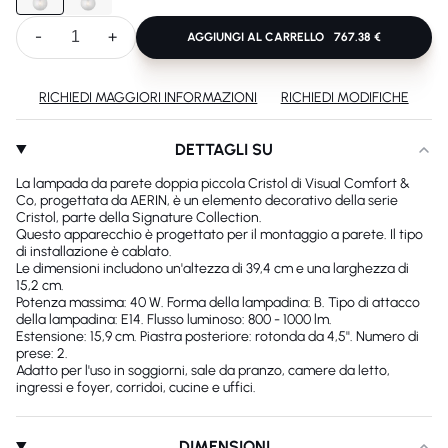
-
+
AGGIUNGI AL CARRELLO
767.38 €
RICHIEDI MAGGIORI INFORMAZIONI
RICHIEDI MODIFICHE
DETTAGLI SU
La lampada da parete doppia piccola Cristol di Visual Comfort &
Co, progettata da AERIN, è un elemento decorativo della serie
Cristol, parte della Signature Collection.
Questo apparecchio è progettato per il montaggio a parete. Il tipo
di installazione è cablato.
Le dimensioni includono un'altezza di 39,4 cm e una larghezza di
15,2 cm.
Potenza massima: 40 W. Forma della lampadina: B. Tipo di attacco
della lampadina: E14. Flusso luminoso: 800 - 1000 lm.
Estensione: 15,9 cm. Piastra posteriore: rotonda da 4,5''. Numero di
prese: 2.
Adatto per l'uso in soggiorni, sale da pranzo, camere da letto,
ingressi e foyer, corridoi, cucine e uffici.
DIMENSIONI