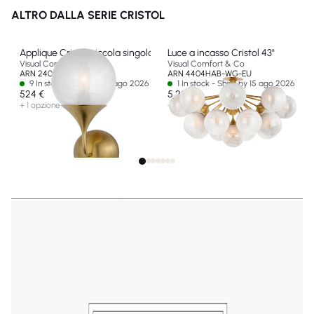
ALTRO DALLA SERIE CRISTOL
Applique Cristol piccola singola
Luce a incasso Cristol 43"
Visual Comfort & Co
Visual Comfort & Co
ARN 2404HAB-WG-EU
ARN 4404HAB-WG-EU
9 In stock - Ships by 15 ago 2026
1 In stock - Ships by 15 ago 2026
524 €
5 209 €
+ 1 opzione
+ 1 opzione