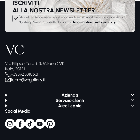
ISCRIVITI
ALLA NOSTRA NEWSLETTER
Accetto di ricevere aggiornamenti ed e-mail promozionali da VC
Gallery Milan. Consulta la nostra
Informativa sulla privacy
Via Filippo Turati, 3, Milano (MI)
Italy, 20121
+393923810531
team@vcgallery.it
Azienda
Servizio clienti
Area Legale
Social Media