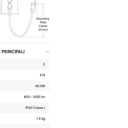
 PRINCIPALI
2
E14
40.0W
800 - 1000 lm
IP20 Classe I
1,4 kg