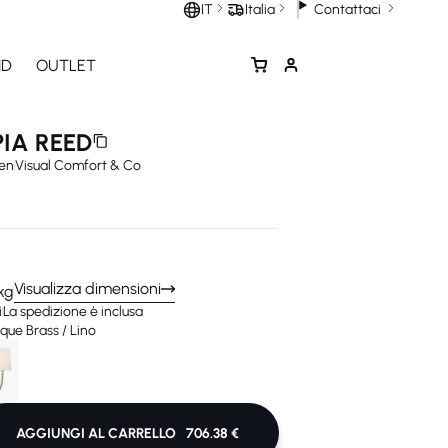
Contattaci
IT
Italia
ND
OUTLET
IA REED
en
Visual Comfort & Co
Visualizza dimensioni
 kg
i
La spedizione è inclusa
ue Brass / Lino
AGGIUNGI AL CARRELLO
706.38 €