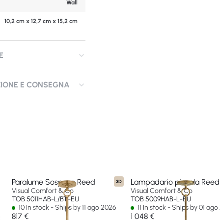
Wall
10,2 cm x 12,7 cm x 15,2 cm
E
ZIONE E CONSEGNA
Paralume Sospeso Reed
Lampadario piccola Reed
3D
Visual Comfort & Co
Visual Comfort & Co
TOB 5011HAB-L/BT-EU
TOB 5009HAB-L-EU
10 In stock - Ships by 11 ago 2026
11 In stock - Ships by 01 ag
817 €
1 048 €