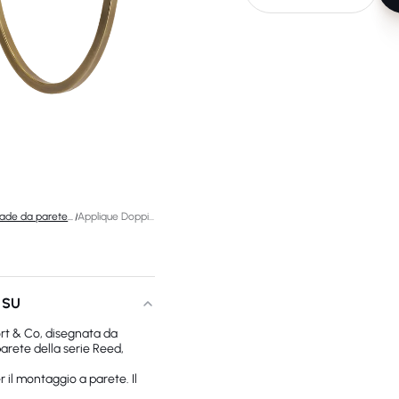
Lampade da parete di design
/
Applique Doppia Reed
 SU
rt & Co, disegnata da
rete della serie Reed,
il montaggio a parete. Il