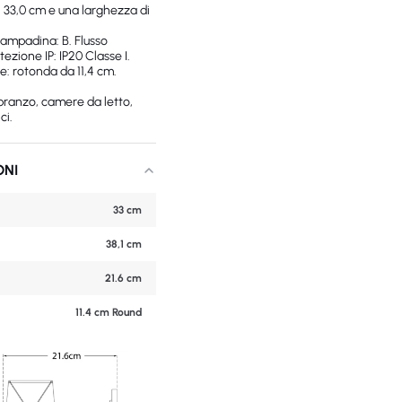
i 33,0 cm e una larghezza di
ampadina: B. Flusso
ezione IP: IP20 Classe I.
e: rotonda da 11,4 cm.
 pranzo, camere da letto,
ci.
ONI
33 cm
38,1 cm
21.6 cm
11.4 cm Round