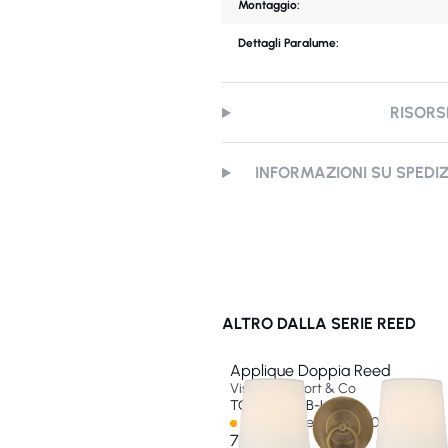
Montaggio:
Dettagli Paralume:
RISORS
INFORMAZIONI SU SPEDI
ALTRO DALLA SERIE REED
Applique Doppia Reed
Visual Comfort & Co
TOB 2126HAB-L-EU
Spedizione in oltre 60 giorni
707 €