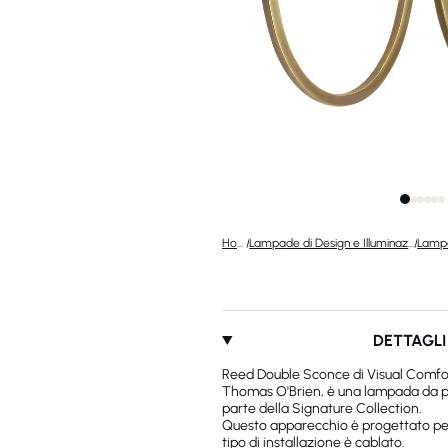
Home
/
Lampade di Design e Illuminazione di Lusso
/
DETTAGLI
Reed Double Sconce di Visual Comfo
Thomas O'Brien, è una lampada da pa
parte della Signature Collection.
Questo apparecchio è progettato per 
tipo di installazione è cablato.