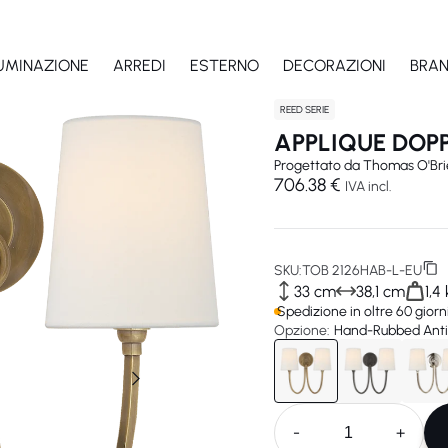
LUMINAZIONE
ARREDI
ESTERNO
DECORAZIONI
BRA
REED SERIE
APPLIQUE DOPP
Progettato da
Thomas O'Bri
706.38 €
IVA incl.
SKU:
TOB 2126HAB-L-EU
33 cm
38,1 cm
1,4
Spedizione in oltre 60 giorn
Opzione:
Hand-Rubbed Antiq
-
+