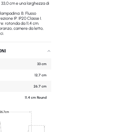
i 33,0 cm e una larghezza di
lampadina: B. Flusso
zione IP: IP20 Classe I.
re: rotonda da 11,4 cm.
 pranzo, camere da letto,
ci.
ONI
33 cm
12,7 cm
26.7 cm
11.4 cm Round