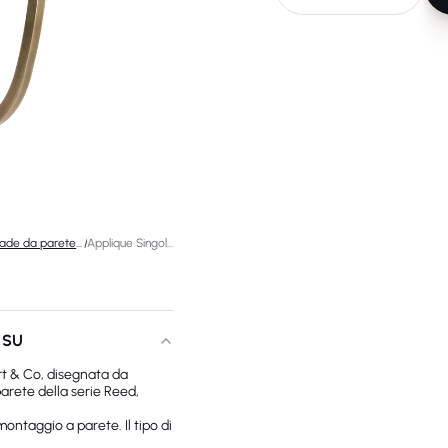
Lampade da parete di design
/
Applique Singola Reed
 SU
t & Co, disegnata da
rete della serie Reed,
ontaggio a parete. Il tipo di