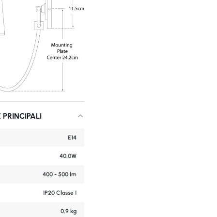
 PRINCIPALI
E14
40.0W
400 - 500 lm
IP20 Classe I
0,9 kg