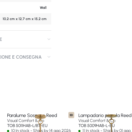
Wall
10,2 cm x 12,7 cm x 15,2 cm
E
ZIONE E CONSEGNA
Paralume Sospeso Reed
Lampadario piccola Reed
3D
Visual Comfort & Co
Visual Comfort & Co
TOB 5011HAB-L/BT-EU
TOB 5009HAB-L-EU
10 In stock - Ships by 14 ago 2026
11 In stock - Ships by 01 ag