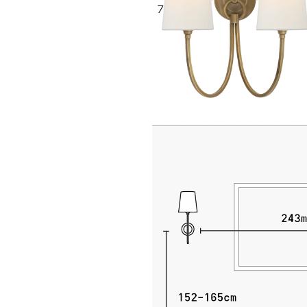
707 €