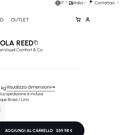
Contattaci
IT
Italia
ND
OUTLET
GOLA REED
en
Visual Comfort & Co
Visualizza dimensioni
 kg
i
La spedizione è inclusa
ue Brass / Lino
AGGIUNGI AL CARRELLO
559.98 €