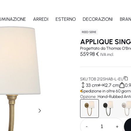
LUMINAZIONE
ARREDI
ESTERNO
DECORAZIONI
BRA
REED SERIE
APPLIQUE SIN
Progettato da
Thomas O'Bri
559.98 €
IVA incl.
SKU:
TOB 2125HAB-L-EU
33 cm
12,7 cm
0,9
Spedizione in oltre 60 giorn
Opzione:
Hand-Rubbed Antiq
-
+