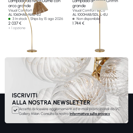
Lampada da terra Dume con
Lampada da terra Griffin
arco grande
grande
Visual Comfort & Co
Visual Comfort & Co
AL 1060HAB-NAB-EU
AL 1000HAB/SDL-L-EU
3 In stock - Ships by 15 ago 2026
Non disponibile
2 037 €
1 744 €
+ 1 opzione
ISCRIVITI
ALLA NOSTRA NEWSLETTER
Accetto di ricevere aggiornamenti ed e-mail promozionali da VC
Gallery Milan. Consulta la nostra
Informativa sulla privacy