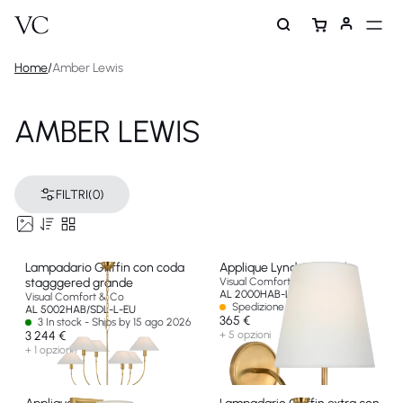
Home
/
Amber Lewis
AMBER LEWIS
FILTRI
(0)
Lampadario Griffin con coda
Applique Lyndsie piccola
stagggered grande
Visual Comfort & Co
AL 2000HAB-L-EU
Visual Comfort & Co
Spedizione in 14-30 giorni
AL 5002HAB/SDL-L-EU
365 €
3 In stock - Ships by 15 ago 2026
3 244 €
+ 5 opzioni
+ 1 opzione