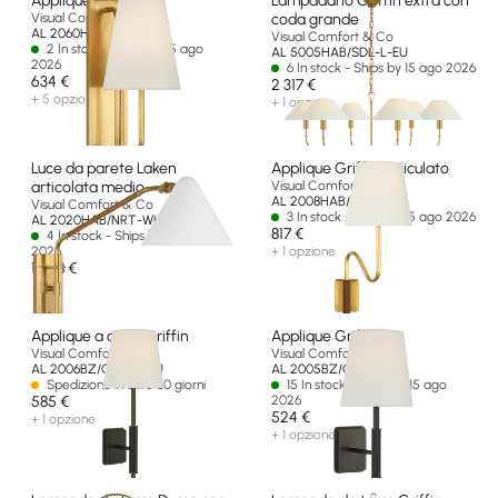
Applique Rui
Lampadario Griffin extra con
Visual Comfort & Co
coda grande
AL 2060HAB-L-EU
Visual Comfort & Co
2 In stock - Ships by 15 ago
AL 5005HAB/SDL-L-EU
2026
6 In stock - Ships by 15 ago 2026
634 €
2 317 €
+ 5 opzioni
+ 1 opzione
Luce da parete Laken
Applique Griffin Articulato
articolata medio
Visual Comfort & Co
AL 2008HAB/SDL-L-EU
Visual Comfort & Co
3 In stock - Ships by 15 ago 2026
AL 2020HAB/NRT-WHT-EU
817 €
4 In stock - Ships by 15 ago
2026
+ 1 opzione
1 048 €
Applique a coda Griffin
Applique Griffin
Visual Comfort & Co
Visual Comfort & Co
AL 2006BZ/CHC-L-EU
AL 2005BZ/CHC-L-EU
Spedizione in oltre 60 giorni
15 In stock - Ships by 15 ago
585 €
2026
524 €
+ 1 opzione
+ 1 opzione