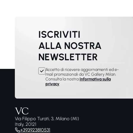
ISCRIVITI
ALLA NOSTRA
NEWSLETTER
Accetto di ricevere aggiornamenti ed e-
mail promozionali da VC Gallery Milan.
Consulta la nostra
Informativa sulla
privacy
Via Filippo Turati, 3, Milano (MI)
Italy, 20121
+393923810531