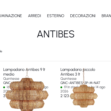
LUMINAZIONE
ARREDI
ESTERNO
DECORAZIONI
BRA
ANTIBES
le
Lampadario Antibes 9 lt
Lampadario piccolo
medio
Antibes 3 lt
Quintiesse
Quintiesse
QNC-ANTIBES-9P-L-NAT
QNC-ANTIBES-3P-M-NAT
16 In stock - Ships by 14 ago
19 In stock - Ships by 14 ago
2026
2026
3 514 €
2 123 €