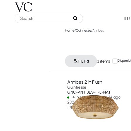
IL
Home
/
Quintiesse
/
Antibes
Disponibi
FILTRI
3 items
Antibes 2 lt Flush
Quintiesse
QNC-ANTIBES-F-L-NAT
14 In stock - Ships by 14 ago
2026
1 457 €