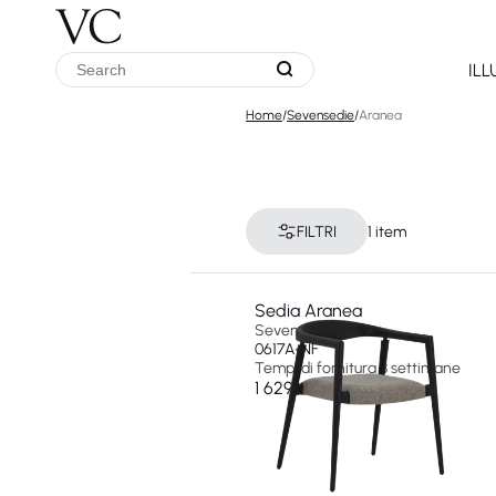
IL
Home
/
Sevensedie
/
Aranea
FILTRI
1 item
Sedia Aranea
Sevensedie
0617A-NF
Tempi di fornitura 8 settimane
1 629 €