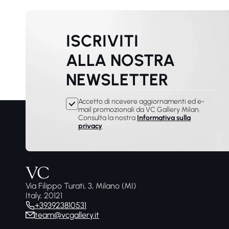
ISCRIVITI
ALLA NOSTRA
NEWSLETTER
Accetto di ricevere aggiornamenti ed e-
mail promozionali da VC Gallery Milan.
Consulta la nostra
Informativa sulla
privacy
Via Filippo Turati, 3, Milano (MI)
Italy, 20121
+393923810531
team@vcgallery.it