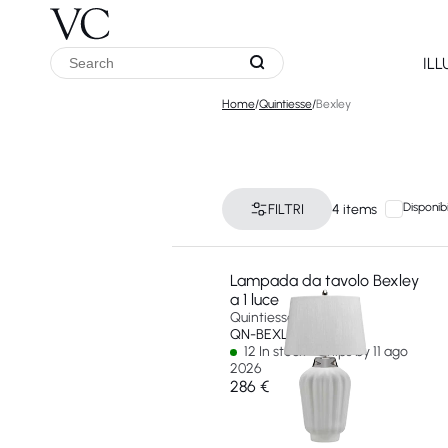
IL
Home
/
Quintiesse
/
Bexley
Disponibi
FILTRI
4 items
Lampada da tavolo Bexley
a 1 luce
Quintiesse
QN-BEXLEY-TL-WPN
12 In stock - Ships by 11 ago
2026
286 €