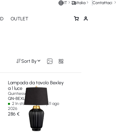
Contattaci
IT
Italia
ND
OUTLET
Sort By
Lampada da tavolo Bexley
a 1 luce
Quintiesse
QN-BEXLEY-TL-BKBB
2 In stock - Ships by 11 ago
2026
286 €