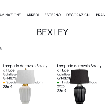
LUMINAZIONE
ARREDI
ESTERNO
DECORAZIONI
BRA
BEXLEY
le
Lampada da tavolo Bexley
Lampada da tavolo Bexley
a 1 luce
a 1 luce
Quintiesse
Quintiesse
QN-BEXLEY-TL-WBB
QN-BEXLEY-TL-BKPN
Spedizione in 14-30 giorni
1 In stock - Ships by 11 ago
286 €
2026
286 €