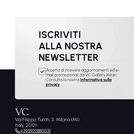
ISCRIVITI
ALLA NOSTRA
NEWSLETTER
Accetto di ricevere aggiornamenti ed e-
mail promozionali da VC Gallery Milan.
Consulta la nostra
Informativa sulla
privacy
Via Filippo Turati, 3, Milano (MI)
Italy, 20121
+393923810531