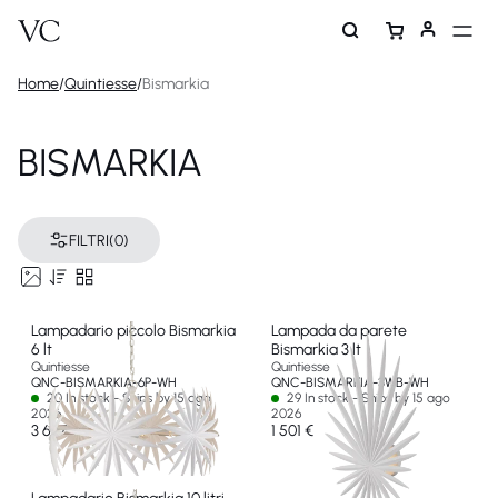
Home
/
Quintiesse
/
Bismarkia
BISMARKIA
FILTRI
(0)
Lampadario piccolo Bismarkia
Lampada da parete
6 lt
Bismarkia 3 lt
Quintiesse
Quintiesse
QNC-BISMARKIA-6P-WH
QNC-BISMARKIA-3WB-WH
20 In stock - Ships by 15 ago
29 In stock - Ships by 15 ago
2026
2026
3 697 €
1 501 €