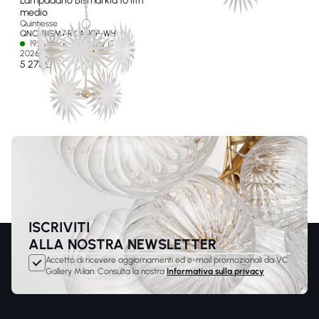
Lampadario Bismarkia 10 litri
medio
Quintiesse
QNC-BISMARKIA-10P-WH
19 In stock - Ships by 15 ago
2026
5 271 €
ISCRIVITI
ALLA NOSTRA NEWSLETTER
Accetto di ricevere aggiornamenti ed e-mail promozionali da VC
Gallery Milan. Consulta la nostra
Informativa sulla privacy