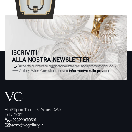
ISCRIVITI
ALLA NOSTRA NEWSLETTER
Accetto di ricevere aggiornamenti ed e-mail promozionali da VC
Gallery Milan. Consulta la nostra
Informativa sulla privacy
Via Filippo Turati, 3, Milano (MI)
Italy, 20121
+393923810531
team@vcgallery.it