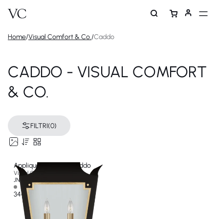
Home
/
Visual Comfort & Co.
/
Caddo
CADDO - VISUAL COMFORT
& CO.
FILTRI
(0)
Applique Lanterna Caddo
Visual Comfort & Co
JN 2020MBK/G-CG-EU
Non disponibile
344 €