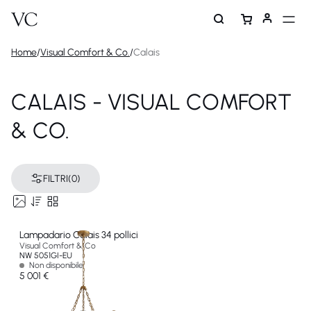
Home
/
Visual Comfort & Co.
/
Calais
CALAIS - VISUAL COMFORT
& CO.
FILTRI
(0)
Lampadario Calais 34 pollici
Visual Comfort & Co
NW 5051GI-EU
Non disponibile
5 001 €