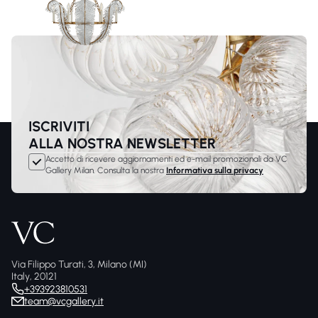
ISCRIVITI
ALLA NOSTRA NEWSLETTER
Accetto di ricevere aggiornamenti ed e-mail promozionali da VC
Gallery Milan. Consulta la nostra
Informativa sulla privacy
Via Filippo Turati, 3, Milano (MI)
Italy, 20121
+393923810531
team@vcgallery.it