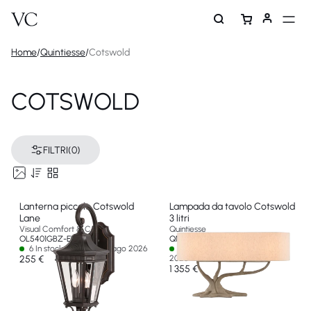
Home
/
Quintiesse
/
Cotswold
COTSWOLD
FILTRI
(0)
Lanterna piccolo Cotswold
Lampada da tavolo Cotswold
Lane
3 litri
Visual Comfort & Co
Quintiesse
OL5401GBZ-EU
QNC-COTSWOLD-TL
6 In stock - Ships by 01 ago 2026
2 In stock - Ships by 14 ago
255 €
2026
1 355 €