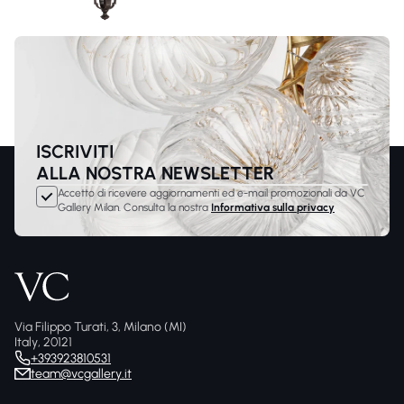
ISCRIVITI
ALLA NOSTRA NEWSLETTER
Accetto di ricevere aggiornamenti ed e-mail promozionali da VC
Gallery Milan. Consulta la nostra
Informativa sulla privacy
Via Filippo Turati, 3, Milano (MI)
Italy, 20121
+393923810531
team@vcgallery.it