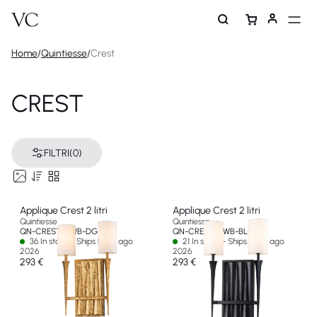
Home
/
Quintiesse
/
Crest
CREST
FILTRI
(0)
Applique Crest 2 litri
Applique Crest 2 litri
Quintiesse
Quintiesse
QN-CREST-2WB-DG
QN-CREST-2WB-BLK
36 In stock - Ships by 14 ago
21 In stock - Ships by 14 ago
2026
2026
293 €
293 €