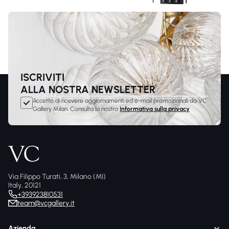
ISCRIVITI
ALLA NOSTRA NEWSLETTER
Accetto di ricevere aggiornamenti ed e-mail promozionali da VC
Gallery Milan. Consulta la nostra
Informativa sulla privacy
Via Filippo Turati, 3, Milano (MI)
Italy, 20121
+393923810531
team@vcgallery.it
Azienda