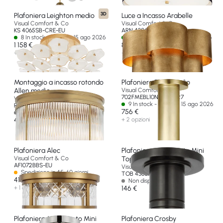
3D
Plafoniera Leighton medio
Luce a Incasso Arabelle
Visual Comfort & Co
Visual Comfort & Co
KS 4065SB-CRE-EU
ARN 4306G-FG-EU
8 In stock - Ships by 15 ago 2026
1 In stock - Ships by 15 ago 2026
1 158 €
817 €
+ 1 opzione
+ 1 opzione
Montaggio a incasso rotondo
Plafoniera Ebell medio
Allen medio
Visual Comfort & Co
702FMEBL10NB-LED927
Visual Comfort & Co
9 In stock - Ships by 15 ago 2026
RL 4800NB-EU
756 €
Non disponibile
469 €
+ 2 opzioni
Plafoniera Alec
Plafoniera Monopunto Mini
Visual Comfort & Co
Top Hat
AF1072BBS-EU
Visual Comfort & Co
Spedizione in 45-60 giorni
TOB 4360BZ-EU
414 €
Non disponibile
+ 1 opzione
146 €
Plafoniera Monopunto Mini
Plafoniera Crosby