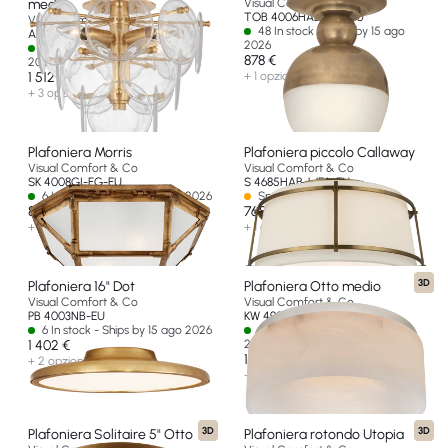
medio
Visual Comfort & Co
TOB 4006HAB-WG-EU
Visual Comfort & Co
48 In stock - Ships by 15 ago
ARN 4450G-CSG-EU
2026
2 In stock - Ships by 15 ago
878 €
2026
1 512 €
+ 1 opzione
+ 3 opzioni
Plafoniera Morris
Plafoniera piccolo Callaway
Visual Comfort & Co
Visual Comfort & Co
SK 4008GI-FG-EU
S 4685HAB-L/FA-EU
6 In stock - Ships by 15 ago 2026
Spedizione in 14-30 giorni
878 €
768 €
+ 2 opzioni
+ 1 opzione
3D
Plafoniera 16" Dot
Plafoniera Otto medio
Visual Comfort & Co
Visual Comfort & Co
PB 4003NB-EU
KW 4902PN-ALB-EU
6 In stock - Ships by 15 ago 2026
2 In stock - Ships by 15 ago
1 402 €
2026
1 744 €
+ 2 opzioni
+ 2 opzioni
3D
3D
Plafoniera Solitaire 5" Otto
Plafoniera rotondo Utopia