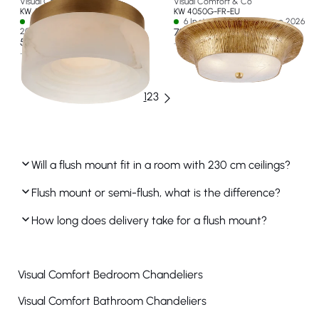
Visual Comfort & Co
Visual Comfort & Co
KW 4900AB-ALB-EU
KW 4050G-FR-EU
5 In stock - Ships by 15 ago
6 In stock - Ships by 15 ago 2026
2026
707 €
585 €
+ 1 opzione
+ 2 opzioni
1
2
3
Will a flush mount fit in a room with 230 cm ceilings?
Flush mount or semi-flush, what is the difference?
How long does delivery take for a flush mount?
Visual Comfort Bedroom Chandeliers
Visual Comfort Bathroom Chandeliers