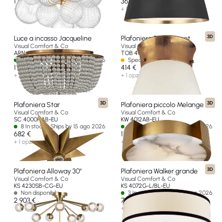
1 158 €
365 €
+ 1 opzione
+ 1 opzione
3D
Luce a incasso Jacqueline
Plafoniera Perry Street
Visual Comfort & Co
Visual Comfort & Co
ARN 4102HAB-CG-EU
TOB 4000HAB-EU
3 In stock - Ships by 15 ago 2026
Spedizione in 14-30 giorni
1 634 €
414 €
+ 1 opzione
+ 1 opzione
3D
3D
Plafoniera Star
Plafoniera piccolo Melange
Visual Comfort & Co
Visual Comfort & Co
SC 4000HAB-EU
KW 4012AB-EU
8 In stock - Ships by 15 ago 2026
6 In stock - Ships by 15 ago 2026
682 €
1 634 €
+ 1 opzione
+ 2 opzioni
3D
Plafoniera Alloway 30"
Plafoniera Walker grande
Visual Comfort & Co
Visual Comfort & Co
KS 4230SB-CG-EU
KS 4072G-L/BL-EU
Non disponibile
3 In stock - Ships by 15 ago 2026
2 903 €
707 €
+ 2 opzioni