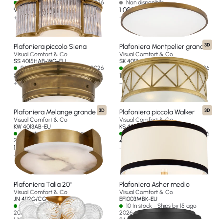
11 In stock - Ships by 15 ago 2026
Non disponibile
926 €
1 000 €
+ 5 opzioni
+ 1 opzione
3D
Plafoniera piccolo Siena
Plafoniera Montpelier grande
Visual Comfort & Co
Visual Comfort & Co
SS 4015HAB-WG-EU
SK 4011HAB-FG-EU
9 In stock - Ships by 15 ago 2026
3 In stock - Ships by 15 ago 2026
585 €
1 634 €
+ 3 opzioni
+ 2 opzioni
3D
3D
Plafoniera Melange grande
Plafoniera piccola Walker
Visual Comfort & Co
Visual Comfort & Co
KW 4013AB-EU
KS 4070G-L/BL-EU
19 In stock - Ships by 15 ago
7 In stock - Ships by 15 ago 2026
2026
414 €
1 976 €
+ 2 opzioni
+ 2 opzioni
Plafoniera Talia 20"
Plafoniera Asher medio
Visual Comfort & Co
Visual Comfort & Co
JN 4112G/CG-EU
EF1003MBK-EU
4 In stock - Ships by 15 ago
10 In stock - Ships by 15 ago
2026
2026