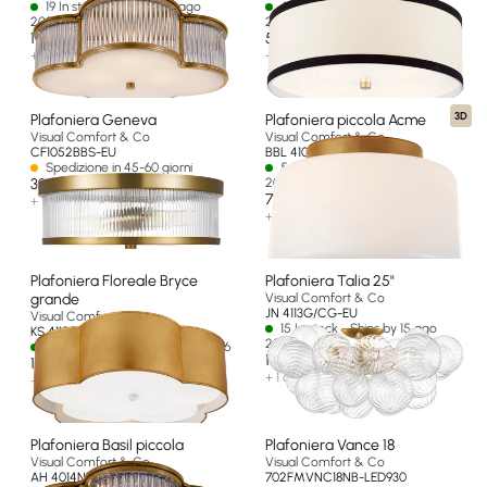
19 In stock - Ships by 15 ago
4 In stock - Ships by 15 ago
2026
2026
1 280 €
524 €
+ 5 opzioni
+ 2 opzioni
3D
Plafoniera Geneva
Plafoniera piccola Acme
Visual Comfort & Co
Visual Comfort & Co
CF1052BBS-EU
BBL 4105SB-WG-EU
Spedizione in 45-60 giorni
5 In stock - Ships by 15 ago
390 €
2026
768 €
+ 1 opzione
+ 2 opzioni
Plafoniera Floreale Bryce
Plafoniera Talia 25"
grande
Visual Comfort & Co
JN 4113G/CG-EU
Visual Comfort & Co
15 In stock - Ships by 15 ago
KS 4118G/WHT-FA-EU
2026
7 In stock - Ships by 15 ago 2026
1 512 €
1 158 €
+ 1 opzione
+ 1 opzione
Plafoniera Basil piccola
Plafoniera Vance 18
Visual Comfort & Co
Visual Comfort & Co
AH 4014NB/CG-FG-EU
702FMVNC18NB-LED930