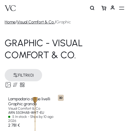
Home
/
Visual Comfort & Co.
/
Graphic
GRAPHIC - VISUAL
COMFORT & CO.
FILTRI
(0)
3D
Lampadario a due livelli
Graphic grande
Visual Comfort & Co
ARN 5501HAB-WHT-EU
5 In stock - Ships by 10 ago
2026
2 781 €