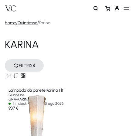
Home
/
Quintiesse
/
Karina
KARINA
FILTRI
(0)
Lampada da parete Karina 1 lt
Quintiesse
QNA-KARINA-1WB-ANB
1 In stock - Ships by 15 ago 2026
937 €