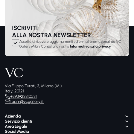
ISCRIVITI
ALLA NOSTRA NEWSLETTER
Accetto di ricevere aggiornamenti ed e-mail promozionali da VC
Gallery Milan. Consulta la nostra
Informativa sulla privacy
Via Filippo Turati, 3, Milano (MI)
Italy, 20121
+393923810531
team@vcgallery.it
Azienda
Servizio clienti
Area Legale
Social Media