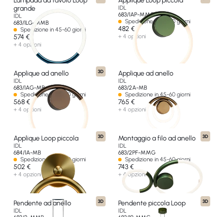
Lampada da tavolo Loop
Applique Loop piccola
grande
IDL
683/1AP-MMG
IDL
Spedizione in 45-60 giorni
683/1LG-MMB
482 €
Spedizione in 45-60 giorni
574 €
+ 4 opzioni
+ 4 opzioni
3D
Applique ad anello
Applique ad anello
IDL
IDL
683/1AG-MB
683/2A-MB
Spedizione in 45-60 giorni
Spedizione in 45-60 giorni
568 €
765 €
+ 4 opzioni
+ 4 opzioni
3D
3D
Applique Loop piccola
Montaggio a filo ad anello
IDL
IDL
684/1A-MB
683/2PF-MMG
Spedizione in 45-60 giorni
Spedizione in 45-60 giorni
502 €
743 €
+ 4 opzioni
+ 4 opzioni
3D
3D
Pendente ad anello
Pendente piccola Loop
IDL
IDL