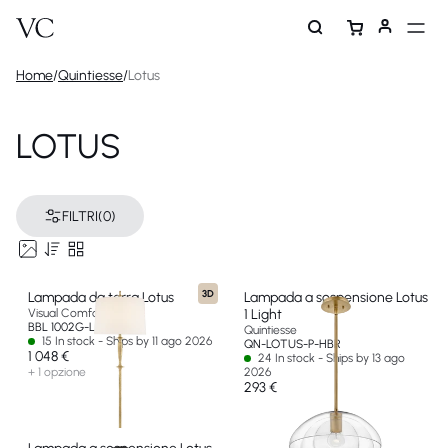
Home
/
Quintiesse
/
Lotus
LOTUS
FILTRI
(0)
3D
Lampada da terra Lotus
Lampada a sospensione Lotus
Visual Comfort & Co
1 Light
BBL 1002G-L-EU
Quintiesse
15 In stock - Ships by 11 ago 2026
QN-LOTUS-P-HBR
1 048 €
24 In stock - Ships by 13 ago
+ 1 opzione
2026
293 €