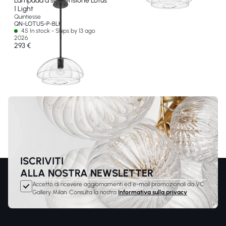
Lampada a sospensione Lotus
1 Light
Quintiesse
QN-LOTUS-P-BLK
45 In stock - Ships by 13 ago
2026
293 €
ISCRIVITI
ALLA NOSTRA NEWSLETTER
Accetto di ricevere aggiornamenti ed e-mail promozionali da VC
Gallery Milan. Consulta la nostra
Informativa sulla privacy