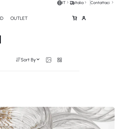
Contattaci
IT
Italia
ND
OUTLET
I
Sort By