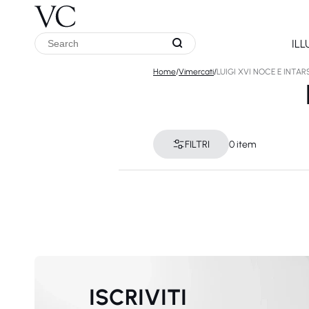
IL
Home
/
Vimercati
/
LUIGI XVI NOCE E INTAR
FILTRI
0 item
ISCRIVITI