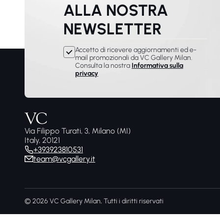
ALLA NOSTRA
NEWSLETTER
Accetto di ricevere aggiornamenti ed e-
mail promozionali da VC Gallery Milan.
Consulta la nostra
Informativa sulla
privacy
Via Filippo Turati, 3, Milano (MI)
Italy, 20121
+393923810531
team@vcgallery.it
© 2026 VC Gallery Milan, Tutti i diritti riservati