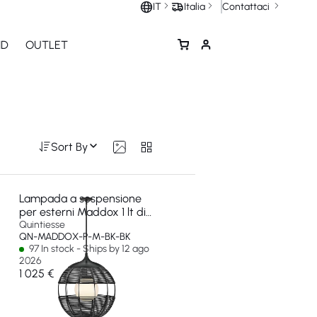
Contattaci
IT
Italia
ND
OUTLET
Sort By
Lampada a sospensione
per esterni Maddox 1 lt di
dimensioni medio
Quintiesse
QN-MADDOX-P-M-BK-BK
97 In stock - Ships by 12 ago
2026
1 025 €