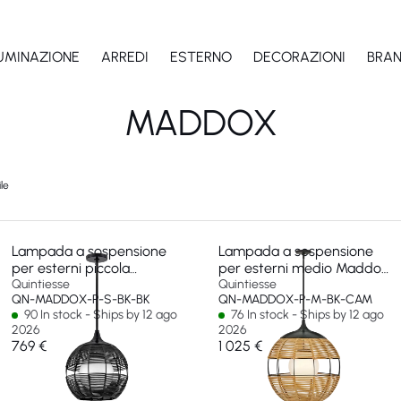
LUMINAZIONE
ARREDI
ESTERNO
DECORAZIONI
BRA
MADDOX
le
Lampada a sospensione
Lampada a sospensione
per esterni piccola
per esterni medio Maddox
Maddox 1 lt
Quintiesse
1 lt
Quintiesse
QN-MADDOX-P-S-BK-BK
QN-MADDOX-P-M-BK-CAM
90 In stock - Ships by 12 ago
76 In stock - Ships by 12 ago
2026
2026
769 €
1 025 €