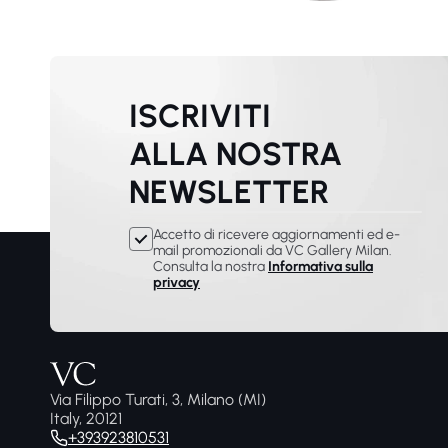
ISCRIVITI
ALLA NOSTRA
NEWSLETTER
Accetto di ricevere aggiornamenti ed e-
mail promozionali da VC Gallery Milan.
Consulta la nostra
Informativa sulla
privacy
Via Filippo Turati, 3, Milano (MI)
Italy, 20121
+393923810531