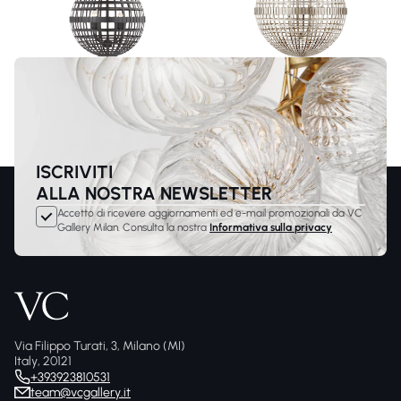
ISCRIVITI
ALLA NOSTRA NEWSLETTER
Accetto di ricevere aggiornamenti ed e-mail promozionali da VC
Gallery Milan. Consulta la nostra
Informativa sulla privacy
Via Filippo Turati, 3, Milano (MI)
Italy, 20121
+393923810531
team@vcgallery.it