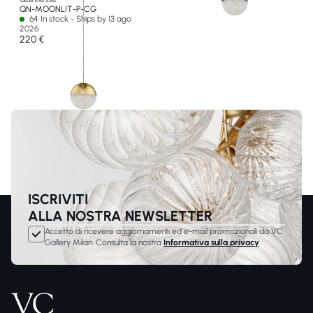
QN-MOONLIT-P-CG
64 In stock - Ships by 13 ago
2026
220 €
ISCRIVITI
ALLA NOSTRA NEWSLETTER
Accetto di ricevere aggiornamenti ed e-mail promozionali da VC
Gallery Milan. Consulta la nostra
Informativa sulla privacy