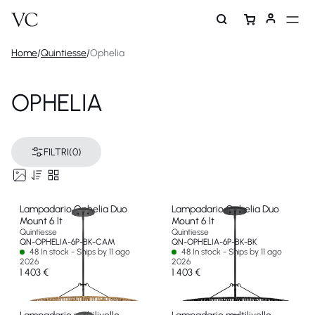
Home
/
Quintiesse
/
Ophelia
OPHELIA
FILTRI
(0)
Lampadario Ophelia Duo
Lampadario Ophelia Duo
Mount 6 lt
Mount 6 lt
Quintiesse
Quintiesse
QN-OPHELIA-6P-BK-CAM
QN-OPHELIA-6P-BK-BK
48 In stock - Ships by 11 ago
48 In stock - Ships by 11 ago
2026
2026
1 403 €
1 403 €