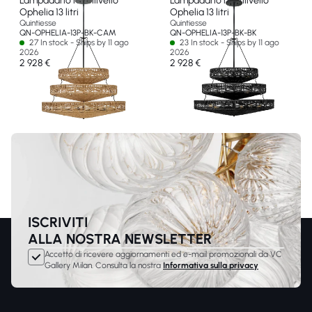
Lampadario multilivello
Lampadario multilivello
Ophelia 13 litri
Ophelia 13 litri
Quintiesse
Quintiesse
QN-OPHELIA-13P-BK-CAM
QN-OPHELIA-13P-BK-BK
27 In stock - Ships by 11 ago
23 In stock - Ships by 11 ago
2026
2026
2 928 €
2 928 €
ISCRIVITI
ALLA NOSTRA NEWSLETTER
Accetto di ricevere aggiornamenti ed e-mail promozionali da VC
Gallery Milan. Consulta la nostra
Informativa sulla privacy