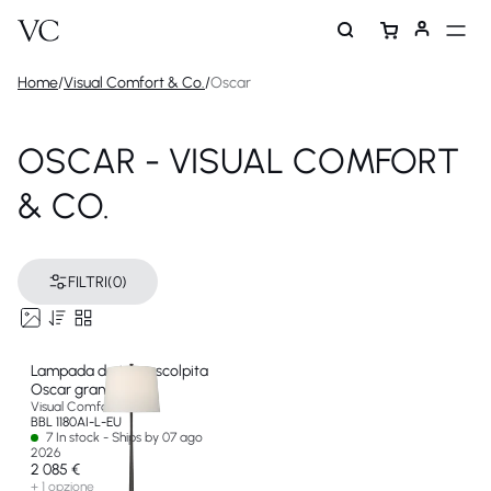
Home
/
Visual Comfort & Co.
/
Oscar
OSCAR - VISUAL COMFORT
& CO.
FILTRI
(0)
Lampada da terra scolpita
Oscar grande
Visual Comfort & Co
BBL 1180AI-L-EU
7 In stock - Ships by 07 ago
2026
2 085 €
+ 1 opzione