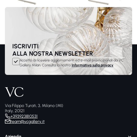
ISCRIVITI
ALLA NOSTRA NEWSLETTER
Accetto di ricevere aggiornamenti ed e-mail promozionali da VC
Gallery Milan. Consulta la nostra
Informativa sulla privacy
Via Filippo Turati, 3, Milano (MI)
Italy, 20121
+393923810531
team@vcgallery.it
Azienda