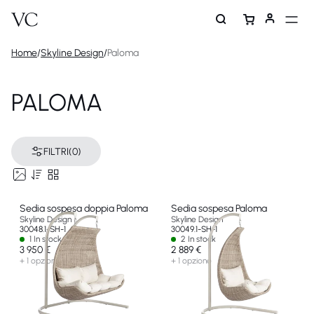
Home
/
Skyline Design
/
Paloma
PALOMA
FILTRI
(0)
Sedia sospesa doppia Paloma
Sedia sospesa Paloma
Skyline Design
Skyline Design
30048.1-SH-1
30049.1-SH-1
1 In stock
2 In stock
3 950 €
2 889 €
+ 1 opzione
+ 1 opzione