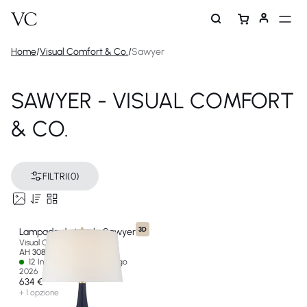
Home
/
Visual Comfort & Co.
/
Sawyer
SAWYER - VISUAL COMFORT
& CO.
FILTRI
(0)
3D
Lampada da tavolo Sawyer
Visual Comfort & Co
AH 3082MB-L-EU
12 In stock - Ships by 01 ago
2026
634 €
+ 1 opzione