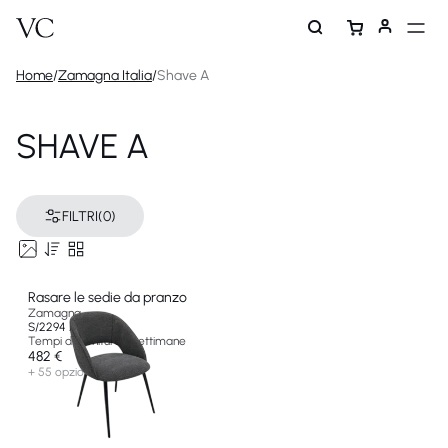
Home
/
Zamagna Italia
/
Shave A
SHAVE A
FILTRI
(0)
Rasare le sedie da pranzo
Zamagna
S/2294 A-WRV-A
Tempi di fornitura 8 settimane
482 €
+ 55 opzioni