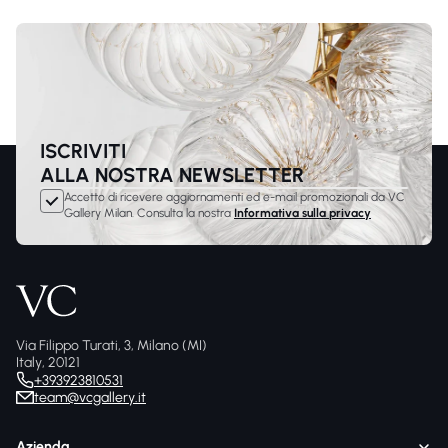
ISCRIVITI
ALLA NOSTRA NEWSLETTER
Accetto di ricevere aggiornamenti ed e-mail promozionali da VC
Gallery Milan. Consulta la nostra
Informativa sulla privacy
Via Filippo Turati, 3, Milano (MI)
Italy, 20121
+393923810531
team@vcgallery.it
Azienda