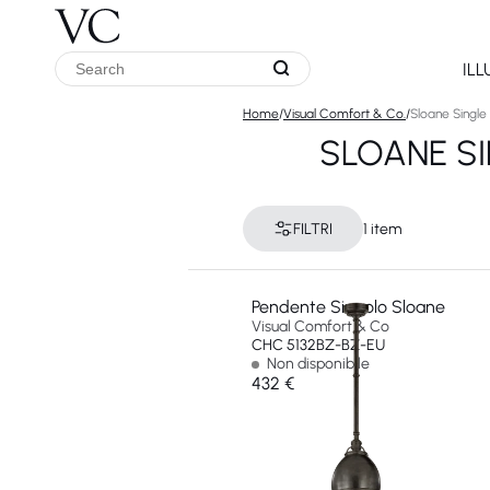
IL
Home
/
Visual Comfort & Co.
/
Sloane Single
SLOANE SI
FILTRI
1 item
Pendente Singolo Sloane
Visual Comfort & Co
CHC 5132BZ-BZ-EU
Non disponibile
432 €