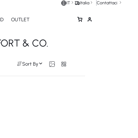
Contattaci
IT
Italia
ND
OUTLET
FORT & CO.
Sort By