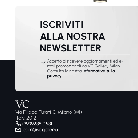
ISCRIVITI
ALLA NOSTRA
NEWSLETTER
Accetto di ricevere aggiornamenti ed e-
mail promozionali da VC Gallery Milan.
Consulta la nostra
Informativa sulla
privacy
Via Filippo Turati, 3, Milano (MI)
Italy, 20121
+393923810531
team@vcgallery.it