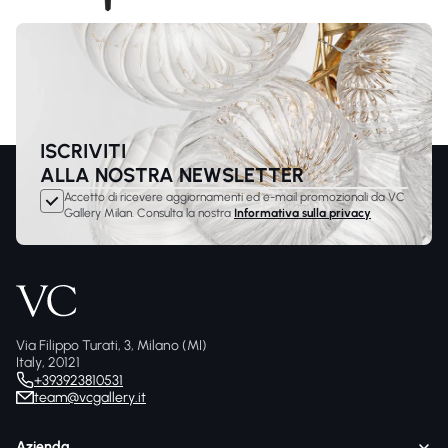
ISCRIVITI
ALLA NOSTRA NEWSLETTER
Accetto di ricevere aggiornamenti ed e-mail promozionali da VC
Gallery Milan. Consulta la nostra
Informativa sulla privacy
Via Filippo Turati, 3, Milano (MI)
Italy, 20121
+393923810531
team@vcgallery.it
Azienda