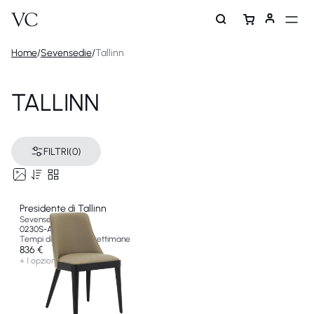
Home
/
Sevensedie
/
Tallinn
TALLINN
FILTRI
(0)
Presidente di Tallinn
Sevensedie
0230S-A
Tempi di fornitura 8 settimane
836 €
+ 1 opzione