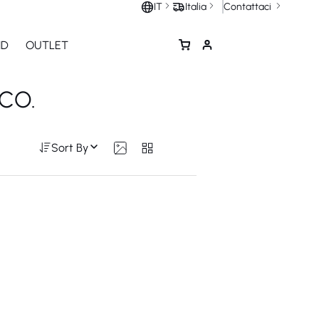
Contattaci
IT
Italia
ND
OUTLET
CO.
Sort By