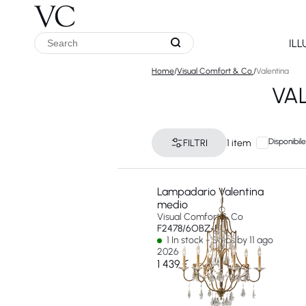
IL
Home
/
Visual Comfort & Co.
/
Valentina
VA
Disponibile
FILTRI
1 item
Lampadario Valentina
medio
Visual Comfort & Co
F2478/6OBZ-EU
1 In stock - Ships by 11 ago
2026
1 439 €