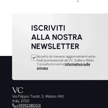
ISCRIVITI
ALLA NOSTRA
NEWSLETTER
Accetto di ricevere aggiornamenti ed e-
mail promozionali da VC Gallery Milan.
Consulta la nostra
Informativa sulla
privacy
Via Filippo Turati, 3, Milano (MI)
Italy, 20121
+393923810531