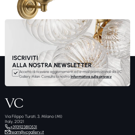
ISCRIVITI
ALLA NOSTRA NEWSLETTER
Accetto di ricevere aggiornamenti ed e-mail promozionali da VC
Gallery Milan. Consulta la nostra
Informativa sulla privacy
Via Filippo Turati, 3, Milano (MI)
Italy, 20121
+393923810531
team@vcgallery.it