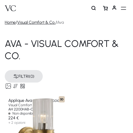
Home
/
Visual Comfort & Co.
/
Ava
AVA - VISUAL COMFORT &
CO.
FILTRI
(0)
3D
Applique Ava con un braccio
Visual Comfort & Co
AH 2200HAB-CG-EU
Non disponibile
224 €
+ 2 opzioni