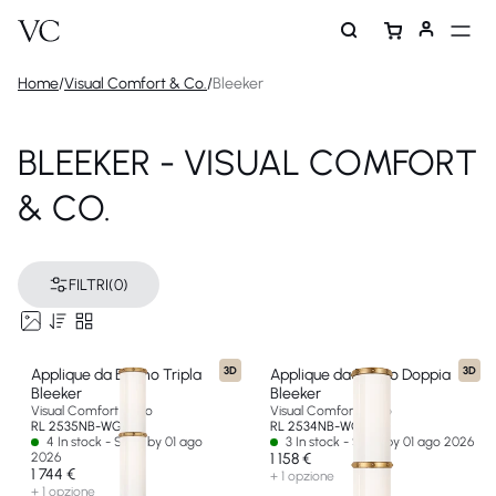
Home
/
Visual Comfort & Co.
/
Bleeker
BLEEKER - VISUAL COMFORT
& CO.
FILTRI
(0)
3D
3D
Applique da Bagno Tripla
Applique da Bagno Doppia
Bleeker
Bleeker
Visual Comfort & Co
Visual Comfort & Co
RL 2535NB-WG-EU
RL 2534NB-WG-EU
4 In stock - Ships by 01 ago
3 In stock - Ships by 01 ago 2026
2026
1 158 €
1 744 €
+ 1 opzione
+ 1 opzione