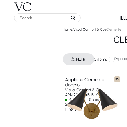
IL
Home
/
Visual Comfort & Co.
/
Clemente
CL
Disponibi
FILTRI
5 items
Applique Clemente
3D
doppio
Visual Comfort & Co
ARN 2059HAB-BLK-EU
4 In stock - Ships by 01 ago
2026
1 158 €