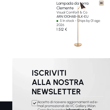
Lampada da terra
3D
Clemente
Visual Comfort & Co
ARN 1010HAB-BLK-EU
5 In stock - Ships by 01 ago
2026
1 512 €
ISCRIVITI
ALLA NOSTRA
NEWSLETTER
Accetto di ricevere aggiornamenti ed e-
mail promozionali da VC Gallery Milan.
Consulta la nostra
Informativa sulla