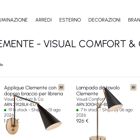
LUMINAZIONE
ARREDI
ESTERNO
DECORAZIONI
BRA
EMENTE - VISUAL COMFORT & 
le
Applique Clemente con
Lampada da tavolo
3D
3D
doppio braccio per libreria
Clemente
Visual Comfort & Co
Visual Comfort & Co
ARN 2912BLK-EU
ARN 3010HAB-BLK-EU
19 In stock - Ships by 01 ago
7 In stock - Ships by 06 ago
2026
2026
1 048 €
926 €