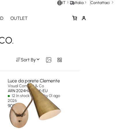
Contattaci
IT
Italia
ND
OUTLET
CO.
Sort By
Luce da parete Clemente
Visual Comfort & Co
ARN 2024HAB-BLK-EU
12 In stock - Ships by 01 ago
2026
902 €