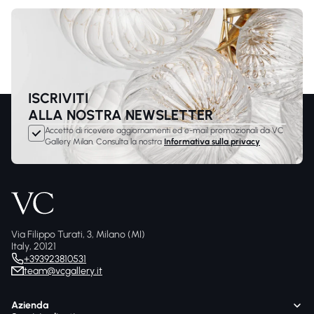
ISCRIVITI
ALLA NOSTRA NEWSLETTER
Accetto di ricevere aggiornamenti ed e-mail promozionali da VC
Gallery Milan. Consulta la nostra
Informativa sulla privacy
Via Filippo Turati, 3, Milano (MI)
Italy, 20121
+393923810531
team@vcgallery.it
Azienda