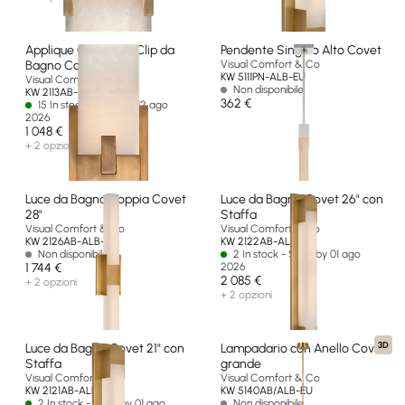
Applique Corta con Clip da
Pendente Singolo Alto Covet
Bagno Covet
Visual Comfort & Co
KW 5111PN-ALB-EU
Visual Comfort & Co
Non disponibile
KW 2113AB-ALB-EU
362 €
15 In stock - Ships by 12 ago
2026
1 048 €
+ 2 opzioni
Luce da Bagno Doppia Covet
Luce da Bagno Covet 26" con
28"
Staffa
Visual Comfort & Co
Visual Comfort & Co
KW 2126AB-ALB-EU
KW 2122AB-ALB-EU
Non disponibile
2 In stock - Ships by 01 ago
1 744 €
2026
2 085 €
+ 2 opzioni
+ 2 opzioni
3D
Luce da Bagno Covet 21" con
Lampadario con Anello Covet
Staffa
grande
Visual Comfort & Co
Visual Comfort & Co
KW 2121AB-ALB-EU
KW 5140AB/ALB-EU
2 In stock - Ships by 01 ago
Non disponibile