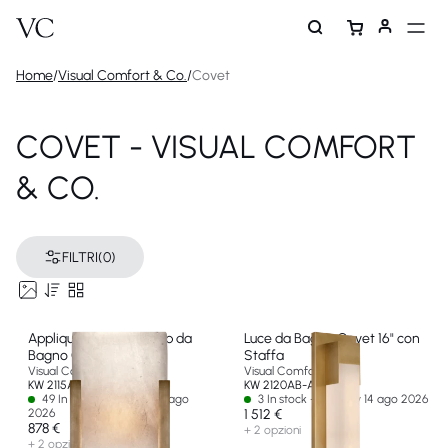
Home
/
Visual Comfort & Co.
/
Covet
COVET - VISUAL COMFORT
& CO.
FILTRI
(0)
Applique Larga con Clip da
Luce da Bagno Covet 16" con
Bagno Covet
Staffa
Visual Comfort & Co
Visual Comfort & Co
KW 2115AB-ALB-EU
KW 2120AB-ALB-EU
49 In stock - Ships by 01 ago
3 In stock - Ships by 14 ago 2026
2026
1 512 €
878 €
+ 2 opzioni
+ 2 opzioni