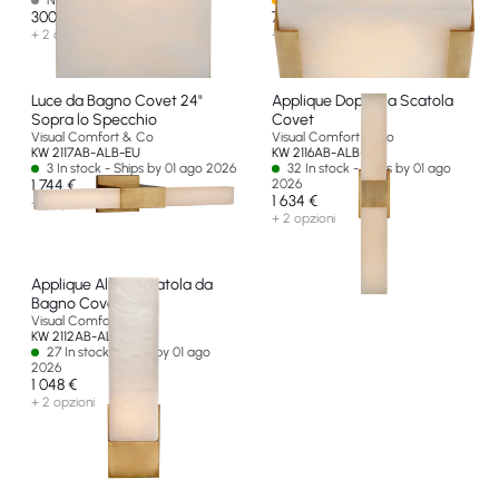
Non disponibile
Spedizione in 45-60 giorni
300 €
768 €
+ 2 opzioni
+ 2 opzioni
Luce da Bagno Covet 24"
Applique Doppia a Scatola
Sopra lo Specchio
Covet
Visual Comfort & Co
Visual Comfort & Co
KW 2117AB-ALB-EU
KW 2116AB-ALB-EU
3 In stock - Ships by 01 ago 2026
32 In stock - Ships by 01 ago
1 744 €
2026
1 634 €
+ 2 opzioni
+ 2 opzioni
Applique Alta a Scatola da
Bagno Covet
Visual Comfort & Co
KW 2112AB-ALB-EU
27 In stock - Ships by 01 ago
2026
1 048 €
+ 2 opzioni