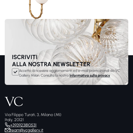
ISCRIVITI
ALLA NOSTRA NEWSLETTER
Accetto di ricevere aggiornamenti ed e-mail promozionali da VC
Gallery Milan. Consulta la nostra
Informativa sulla privacy
Via Filippo Turati, 3, Milano (MI)
Italy, 20121
+393923810531
team@vcgallery.it