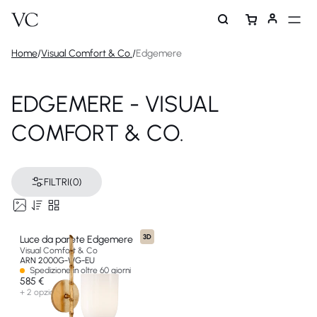
Home
/
Visual Comfort & Co.
/
Edgemere
EDGEMERE - VISUAL
COMFORT & CO.
FILTRI
(0)
3D
Luce da parete Edgemere
Visual Comfort & Co
ARN 2000G-WG-EU
Spedizione in oltre 60 giorni
585 €
+ 2 opzioni