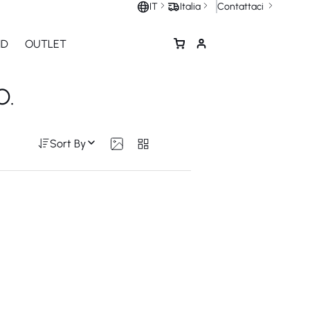
Contattaci
IT
Italia
ND
OUTLET
O.
Sort By