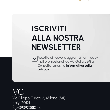
ISCRIVITI
ALLA NOSTRA
NEWSLETTER
Accetto di ricevere aggiornamenti ed e-
mail promozionali da VC Gallery Milan.
Consulta la nostra
Informativa sulla
privacy
Via Filippo Turati, 3, Milano (MI)
Italy, 20121
+393923810531