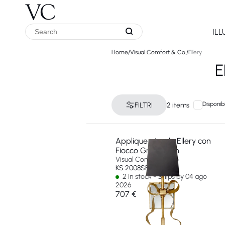
IL
Home
/
Visual Comfort & Co.
/
Ellery
E
Disponibi
FILTRI
2 items
Applique piccolo Ellery con
Fiocco Gros-Grain
Visual Comfort & Co
KS 2008SB-B-EU
2 In stock - Ships by 04 ago
2026
707 €