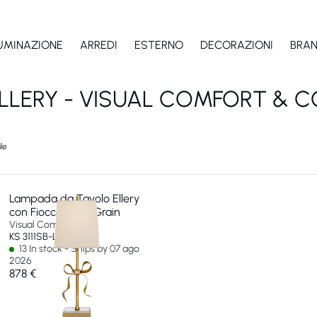
LUMINAZIONE
ARREDI
ESTERNO
DECORAZIONI
BRA
LLERY - VISUAL COMFORT & C
le
Lampada da Tavolo Ellery
con Fiocco Gros-Grain
Visual Comfort & Co
KS 3111SB-L-EU
13 In stock - Ships by 07 ago
2026
878 €