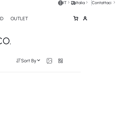
Contattaci
IT
Italia
ND
OUTLET
CO.
Sort By