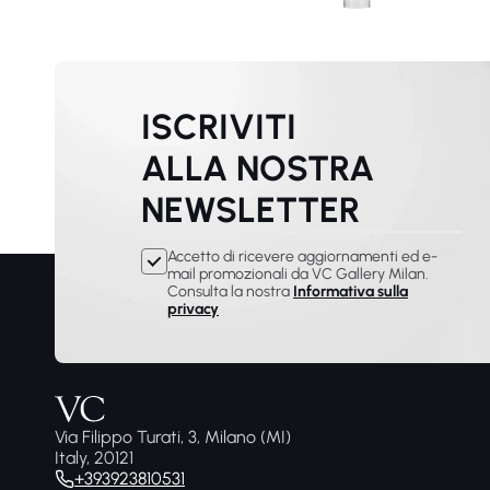
ISCRIVITI
ALLA NOSTRA
NEWSLETTER
Accetto di ricevere aggiornamenti ed e-
mail promozionali da VC Gallery Milan.
Consulta la nostra
Informativa sulla
privacy
Via Filippo Turati, 3, Milano (MI)
Italy, 20121
+393923810531