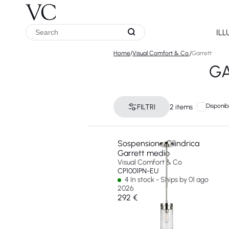
IL
Home
/
Visual Comfort & Co.
/
Garrett
GA
Disponibi
FILTRI
2 items
Sospensione Cilindrica
Garrett medio
Visual Comfort & Co
CP1001PN-EU
4 In stock - Ships by 01 ago
2026
292 €