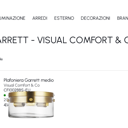
LUMINAZIONE
ARREDI
ESTERNO
DECORAZIONI
BRA
RRETT - VISUAL COMFORT & 
le
Plafoniera Garrett medio
Visual Comfort & Co
CF1002BBS-EU
4 In stock - Ships by 01 ago
2026
414 €