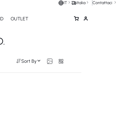
Contattaci
IT
Italia
ND
OUTLET
.
Sort By