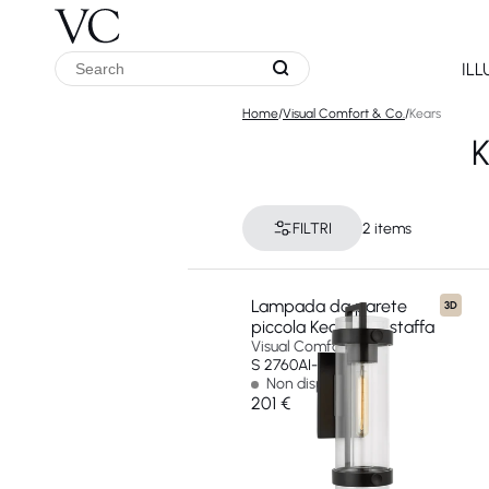
IL
Home
/
Visual Comfort & Co.
/
Kears
FILTRI
2 items
Lampada da parete
3D
piccola Kears con staffa
Visual Comfort & Co
S 2760AI-CG-EU
Non disponibile
201 €