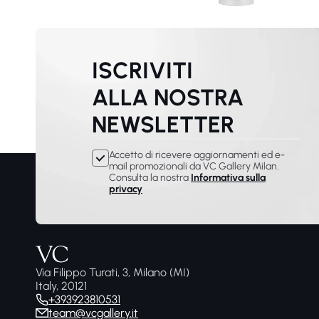
ISCRIVITI
ALLA NOSTRA
NEWSLETTER
Accetto di ricevere aggiornamenti ed e-
mail promozionali da VC Gallery Milan.
Consulta la nostra
Informativa sulla
privacy
Via Filippo Turati, 3, Milano (MI)
Italy, 20121
+393923810531
team@vcgallery.it