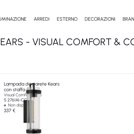
LUMINAZIONE
ARREDI
ESTERNO
DECORAZIONI
BRA
KEARS - VISUAL COMFORT & CO
Lampada da parete Kears
con staffa medio
Visual Comfort & Co
S 2761AI-CG-EU
Non disponibile
337 €