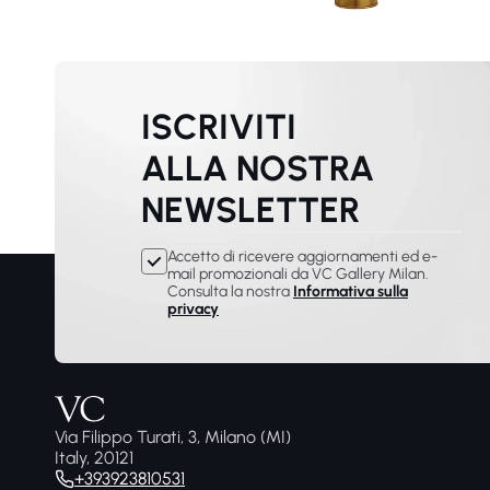
ISCRIVITI
ALLA NOSTRA
NEWSLETTER
Accetto di ricevere aggiornamenti ed e-
mail promozionali da VC Gallery Milan.
Consulta la nostra
Informativa sulla
privacy
Via Filippo Turati, 3, Milano (MI)
Italy, 20121
+393923810531