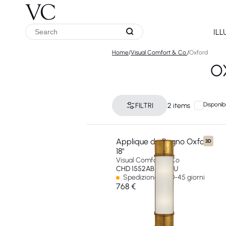
IL
Home
/
Visual Comfort & Co.
/
Oxford
O
Disponibi
FILTRI
2 items
Applique da Bagno Oxford
3D
18"
Visual Comfort & Co
CHD 1552AB-FG-EU
Spedizione in 30-45 giorni
768 €