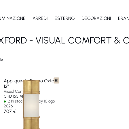
LUMINAZIONE
ARREDI
ESTERNO
DECORAZIONI
BRA
XFORD - VISUAL COMFORT & C
le
Applique da Bagno Oxford
3D
12"
Visual Comfort & Co
CHD 1551AB-FG-EU
2 In stock - Ships by 10 ago
2026
707 €