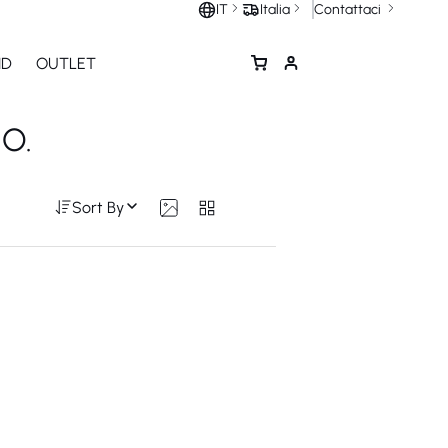
Contattaci
IT
Italia
ND
OUTLET
O.
Sort By