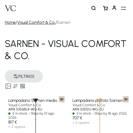
Home
/
Visual Comfort & Co.
/
Sarnen
SARNEN - VISUAL COMFORT
& CO.
FILTRI
(0)
3D
3D
Lampadario Sarnen medio
Lampadario piccolo Sarnen
Visual Comfort & Co
Visual Comfort & Co
ARN 5356BLK-WG-EU
ARN 5355G-WG-EU
5 In stock - Ships by 01 ago
3 In stock - Ships by 18 ago 2026
2026
707 €
817 €
+ 2 opzioni
+ 2 opzioni