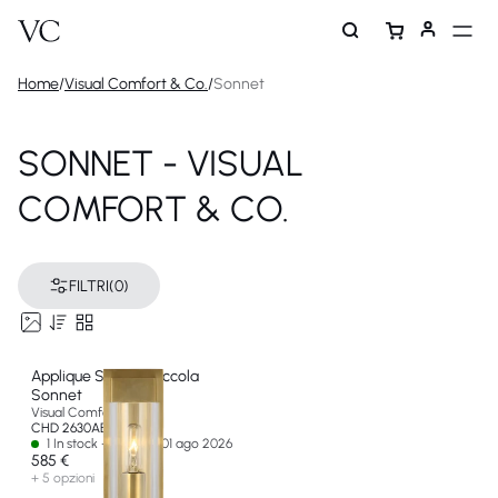
Home
/
Visual Comfort & Co.
/
Sonnet
SONNET - VISUAL
COMFORT & CO.
FILTRI
(0)
Applique Singola piccola
Sonnet
Visual Comfort & Co
CHD 2630AB-CG-EU
1 In stock - Ships by 01 ago 2026
585 €
+ 5 opzioni