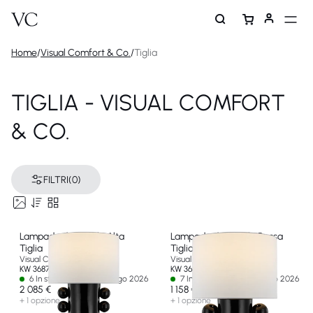
Home
/
Visual Comfort & Co.
/
Tiglia
TIGLIA - VISUAL COMFORT
& CO.
FILTRI
(0)
Lampada da Tavolo Alta
Lampada da Tavolo Bassa
Tiglia
Tiglia
Visual Comfort & Co
Visual Comfort & Co
KW 3687BLK-L-EU
KW 3686BLK-L-EU
6 In stock - Ships by 01 ago 2026
7 In stock - Ships by 14 ago 2026
2 085 €
1 158 €
+ 1 opzione
+ 1 opzione